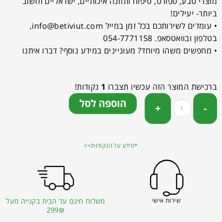
מוצרי טבע, ספורט, טיפוח ותזונה איכותיים, ישראליים וחשוב
ביותר- יעילים!
• עומדים לשירותכם בכל זמן במייל
info@betiviut.com
,
בטלפון ובוואטסאפ. 054-7771158
• מחפשים משהו מיוחד? מעוניינים במידע נוסף? דברו איתנו
ברכישת המוצר הזה עכשיו תצברו
1
נקודות!
הוספה לסל
*מידע על הנקודות>>
שירות אישי
משלוח חינם עד הבית בקנייה מעל
299₪