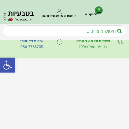
0
סל הקניות
הירשמו וקבלו 20 ש״ח מתנה
משלוח חינם עד הבית:
שירות לקוחות:
בקנייה מעל 299₪
054-7766705
פתח סרגל