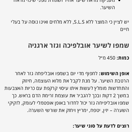
מעניקה מראה שיער אחיד ושומרת מפני שינוי מראה
השיער.
יש לציין כי המוצר ללא S.L.S, ללא מלחים ואינו נוסה על בעלי
חיים
שמפו לשיער אובלפיכה וגזר ארגניה
כמות:
450 מ״ל
אופן השימוש:
לחפוף מדי יום בשמפו אובליפחה גזר לאחר
הרטבת השיער. על מנת לקבל את מלוא העוצמה, חיזוק
והתחדשות מומלץ לעשות איתו עיסוי קרקפת עם כריות האצבעות
במשך 2 דקות ובכך להגביר את עוצמת זרימת הדם בראש. כך
שמפו אובליפיחה גזר יכול לחדור באופן אופטמלי לעומק, לזקיקי
השערה – יזין, יטפח, ימריץ ויחזק את שורשי השערה.
רוצים לדעת על סוגי שיער: