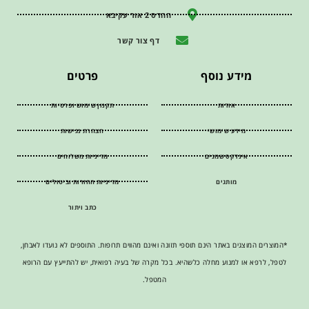
ההדס 2 אור עקיבא
דף צור קשר
מידע נוסף
פרטים
אודות
תקנון שימוש ופרטיות
מידע שימושי
הצהרת נגישות
אינדקס שמנים
מדיניות משלוחים
מותגים
מדיניות החזרות וביטולים
כתב ויתור
*המוצרים המוצגים באתר הינם תוספי תזונה ואינם מהווים תרופות. התוספים לא נועדו לאבחן,
לטפל, לרפא או למנוע מחלה כלשהיא. בכל מקרה של בעיה רפואית, יש להתייעץ עם הרופא
המטפל.