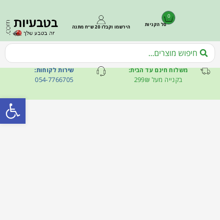
0
סל הקניות
הירשמו וקבלו 20 ש״ח מתנה
משלוח חינם עד הבית:
שירות לקוחות:
בקנייה מעל 299₪
054-7766705
פתח סרגל