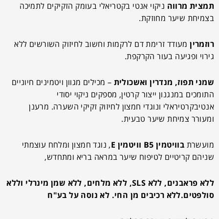
תמצית
מרווה
ניקוי אנטי בקטריאלי בעומק הזקיקים לתמיכה
בצמיחת שיער מחוזקת.
רוזמרין
מעודד זרימת דם לרקמות וחשוב לחיזוק השורשים ללא
גירוי ופגיעה בעור הקרקפת.
שמני תפוז, מנדרין ואשכולית
– מכילים מגוון ויטמינים חיוניים
התומכים במנגנון ייצור קרטין, מספקים ניקוי יסודי
אנטיבקרטיראלי ונוגדי חמצון לחיזוק זקיקי השערה. מרענן
ומעורר צמיחת שיער טבעית.
מועשרת
בוויטמין B5
ו
ויטמין E
, נוגד חמצון ומלחח עוצמתי
שניהם קריטיים לטיפוח שיער במראה בריא ומתחדש,
ללא פראבנים, ללא SLS, ללא מלחים, ללא שמן מינרלי וללא
סולפטים.ללא רכיבים מן החי. לא נוסה על בע"ח