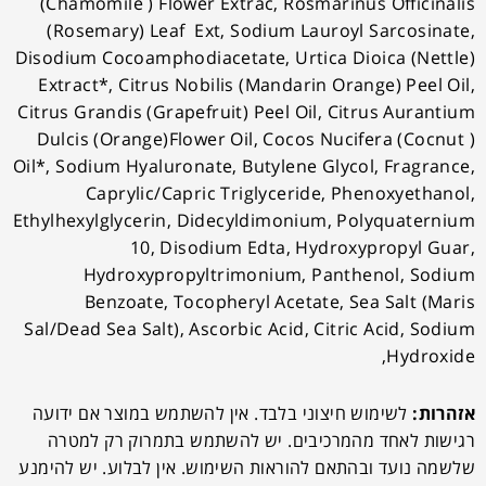
(Chamomile ) Flower Extrac, Rosmarinus Officinalis
(Rosemary) Leaf Ext, Sodium Lauroyl Sarcosinate,
Disodium Cocoamphodiacetate, Urtica Dioica (Nettle)
Extract*, Citrus Nobilis (Mandarin Orange) Peel Oil,
Citrus Grandis (Grapefruit) Peel Oil, Citrus Aurantium
Dulcis (Orange)Flower Oil, Cocos Nucifera (Cocnut )
Oil*, Sodium Hyaluronate, Butylene Glycol, Fragrance,
Caprylic/Capric Triglyceride, Phenoxyethanol,
Ethylhexylglycerin, Didecyldimonium, Polyquaternium
10, Disodium Edta, Hydroxypropyl Guar,
Hydroxypropyltrimonium, Panthenol, Sodium
Benzoate, Tocopheryl Acetate, Sea Salt (Maris
Sal/Dead Sea Salt), Ascorbic Acid, Citric Acid, Sodium
Hydroxide,
אזהרות:
לשימוש חיצוני בלבד. אין להשתמש במוצר אם ידועה
רגישות לאחד מהמרכיבים. יש להשתמש בתמרוק רק למטרה
שלשמה נועד ובהתאם להוראות השימוש. אין לבלוע. יש להימנע