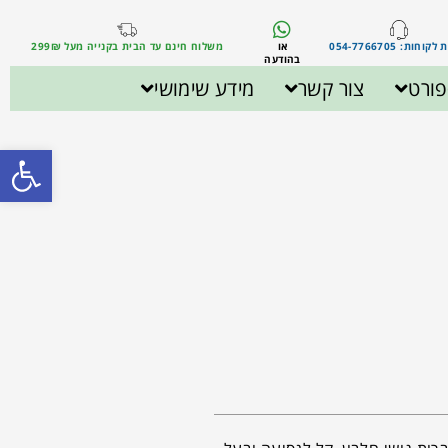
וחות: 054-7766705
או
משלוח חינם עד הבית בקנייה מעל 299₪
בהודעה
ורט
צור קשר
מידע שימושי
פתח סרגל