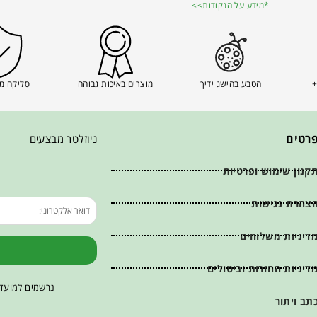
*מידע על הנקודות>>
+
הטבע בהישג ידיך
מוצרים באיכות גבוהה
סליקה מ
רטים
ניוזלטר מבצעים
קנון שימוש ופרטיות
צהרת נגישות
דיניות משלוחים
דיניות החזרות וביטולים
נרשמים למועדו
תב ויתור