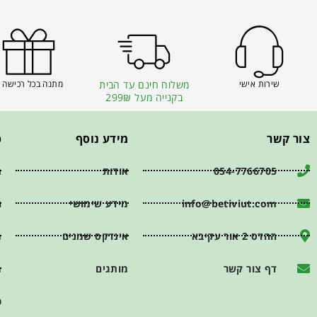
שירות אישי
משלוח חינם עד הבית
מתנה בכל רכישה 
בקנייה מעל 299₪
צור קשר
מידע נוסף
פ
054-7766705
אודות
ת
info@betiviut.com
מידע שימושי
ה
ההדס 2 אור עקיבא
אינדקס שמנים
מ
דף צור קשר
מותגים
מ
כ