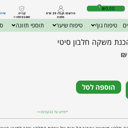
0
₪
0.00
הירשמו וקבלו 20 ש״ח
קנייה
שירות לק
מתנה
מאובטחת>>
ם
טיפוח גוף
טיפוח שיער
תוספי תזונה
ספ
כנת משקה חלבון סיטי
₪
הוספה לסל
*מידע על הנקודות>>