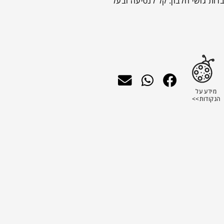
ות גושי חלבון. קל לנסיעה ובעל
מידע על
הנקודות>>