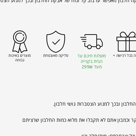
 חלבון מאפשר ערבוב קל ונוח של אבקת החלבון ובכך למנוע הצטבר
 בכל רכישה +
משלוח חינם עד
סליקה מאובטחת
מוצרים באיכות
גבוהה
הבית בקנייה
מעל 299₪
לבון ובכך למנוע הצטברות גושי חלבון.
יקר וכמבון אתם לא תקבלו את מלוא כמות החלבון שרציתם
זל שבחרתם: מים/חלב וכו׳