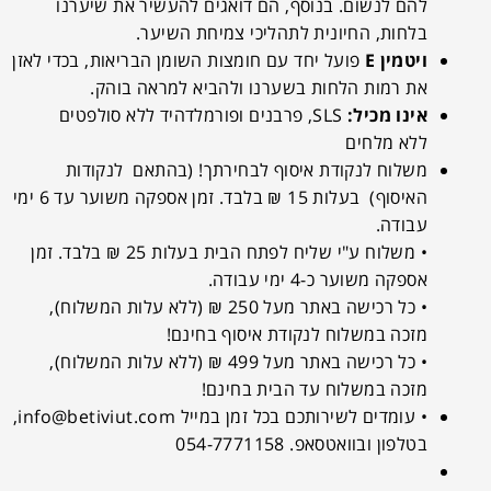
להם לנשום. בנוסף, הם דואגים להעשיר את שיערנו
בלחות, החיונית לתהליכי צמיחת השיער.
ויטמין E
פועל יחד עם חומצות השומן הבריאות, בכדי לאזן
את רמות הלחות בשערנו ולהביא למראה בוהק.
אינו מכיל:
SLS, פרבנים ופורמלדהיד ללא סולפטים
ללא מלחים
משלוח לנקודת איסוף לבחירתך! (בהתאם לנקודות
האיסוף) בעלות 15 ₪ בלבד. זמן אספקה משוער עד 6 ימי
עבודה.
• משלוח ע"י שליח לפתח הבית בעלות 25 ₪ בלבד. זמן
אספקה משוער כ-4 ימי עבודה.
• כל רכישה באתר מעל 250 ₪ (ללא עלות המשלוח),
מזכה במשלוח לנקודת איסוף בחינם!
• כל רכישה באתר מעל 499 ₪ (ללא עלות המשלוח),
מזכה במשלוח עד הבית בחינם!
• עומדים לשירותכם בכל זמן במייל
info@betiviut.com
,
בטלפון ובוואטסאפ. 054-7771158