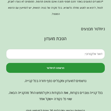
*המוצרים המוצגים באתר הינם תוספי תזונה ואינם מהווים תרופות. התוספים לא נועדו לאבחן,
לטפל, לרפא או למנוע מחלה כלשהיא. בכל מקרה של בעיה רפואית, יש להתייעץ עם הרופא
המטפל.
ניוזלטר מבצעים
הטבת מועדון
הרשמה לניוזלטר
נרשמים למועדון ומקבלים כסף חזרה בכל קנייה.
בכל קנייה צוברים נקודות, ואת הנקודות ניתן לממש החל מהקנייה הבאה.
שווי כל נקודה =שקל אחד
נרשמים עכשיו ומקבלים 20 ש״ח למימוש מידי