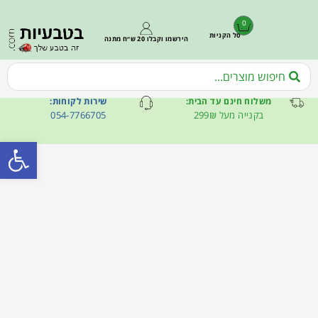
0
סל הקניות
הירשמו וקבלו 20 ש״ח מתנה
משלוח חינם עד הבית:
שירות לקוחות:
בקנייה מעל 299₪
054-7766705
פתח סרגל