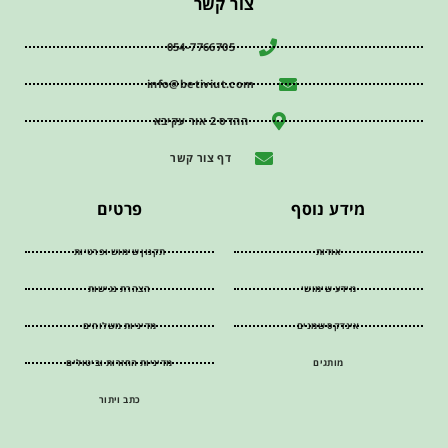
צור קשר
054-7766705
info@betiviut.com
ההדס 2 אור עקיבא
דף צור קשר
מידע נוסף
פרטים
אודות
תקנון שימוש ופרטיות
מידע שימושי
הצהרת נגישות
אינדקס שמנים
מדיניות משלוחים
מותגים
מדיניות החזרות וביטולים
כתב ויתור