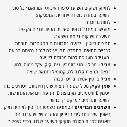
לחיזוק ושיקום השיער טיפוח איכותי המותאם לכל סוגי
השיער בעזרת נוסחה ייחודית המעניקה:
לחות מרוכזת,
מועשר במינרלים ופרוטאינים החיוניים לחיזוק סיב
השערה ושיקום רקמת השיער.
תמצית ביוטין – ידועה בתכונותיה המטהרות, תורמת
לבניית התאים והתחדשותם, יעילה לזרוז צמיחה בריאה
ומעניקה מעטפת לחות מרוכזת לשיער.
מכיל:
מכיל שמני רוזמרין, נים, קיק, אקליפטוס, למון
גראס, תמצית קלנדולה, קמומיל וחמאת שיאה.
מכיל
ביוטין אמיתי בריכוז גבוה
שמן הקיק
מכיל שפע חומצות שומן חיוניות, ויטמינים כמו
ויטמין E וויטמינים מקבוצת B, המעודדים את התחדשות
השיער ותורמים למרקם רך כמשי.
השמנים הבריאים
הטמונים בשמפו הביוטין לוקחים חלק
באופן ישיר בתהליכי הניקיון וההזנה של שיערנו: הם
דואגים לפנות פסולת מזקיקי השיער שלנו, בכדי לאפשר