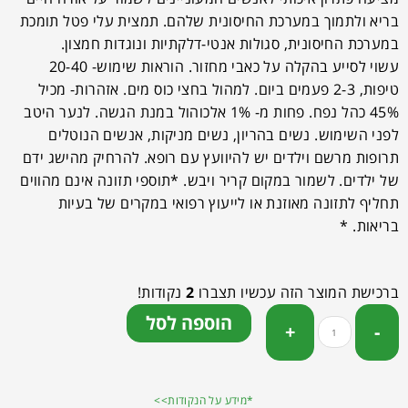
בריא ולתמוך במערכת החיסונית שלהם. תמצית עלי פטל תומכת
במערכת החיסונית, סגולות אנטי-דלקתיות ונוגדות חמצון.
עשוי לסייע בהקלה על כאבי מחזור. הוראות שימוש- 20-40
טיפות, 2-3 פעמים ביום. למהול בחצי כוס מים. אזהרות- מכיל
45% כהל נפח. פחות מ- 1% אלכוהול במנת הגשה. לנער היטב
לפני השימוש. נשים בהריון, נשים מניקות, אנשים הנוטלים
תרופות מרשם וילדים יש להיוועץ עם רופא. להרחיק מהישג ידם
של ילדים. לשמור במקום קריר ויבש. *תוספי תזונה אינם מהווים
תחליף לתזונה מאוזנת או לייעוץ רפואי במקרים של בעיות
בריאות. *
ברכישת המוצר הזה עכשיו תצברו
2
נקודות!
הוספה לסל
*מידע על הנקודות>>