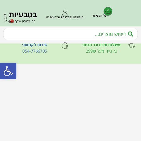
0
סל הקניות
הירשמו וקבלו 20 ש״ח מתנה
משלוח חינם עד הבית:
שירות לקוחות:
בקנייה מעל 299₪
054-7766705
פתח סרגל