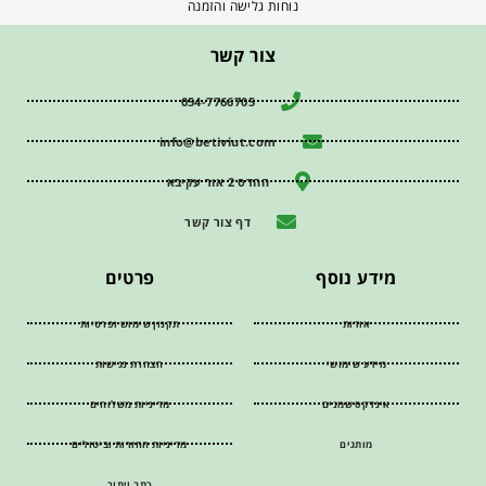
נוחות גלישה והזמנה
צור קשר
054-7766705
info@betiviut.com
ההדס 2 אור עקיבא
דף צור קשר
מידע נוסף
פרטים
אודות
תקנון שימוש ופרטיות
מידע שימושי
הצהרת נגישות
אינדקס שמנים
מדיניות משלוחים
מותגים
מדיניות החזרות וביטולים
כתב ויתור