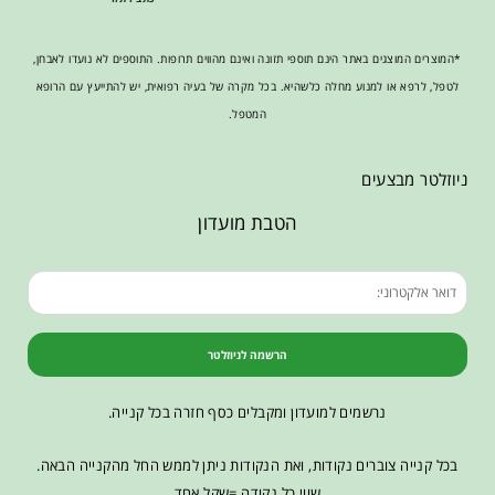
*המוצרים המוצגים באתר הינם תוספי תזונה ואינם מהווים תרופות. התוספים לא נועדו לאבחן,
לטפל, לרפא או למנוע מחלה כלשהיא. בכל מקרה של בעיה רפואית, יש להתייעץ עם הרופא
המטפל.
ניוזלטר מבצעים
הטבת מועדון
הרשמה לניוזלטר
נרשמים למועדון ומקבלים כסף חזרה בכל קנייה.
בכל קנייה צוברים נקודות, ואת הנקודות ניתן לממש החל מהקנייה הבאה.
שווי כל נקודה =שקל אחד