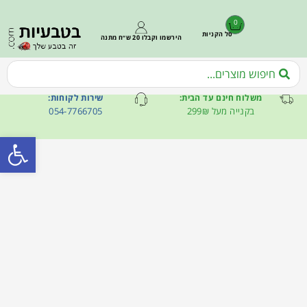
0
סל הקניות
הירשמו וקבלו 20 ש״ח מתנה
משלוח חינם עד הבית:
שירות לקוחות:
בקנייה מעל 299₪
054-7766705
פתח סרגל