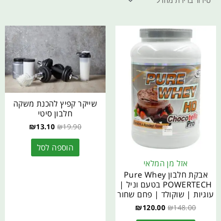
שייקר קפיץ להכנת משקה
חלבון סיטי
₪
13.10
₪
19.90
הוספה לסל
אזל מן המלאי
אבקת חלבון Pure Whey
POWERTECH בטעם וניל |
עוגיות | שוקולד | פחם שחור
₪
120.00
₪
148.00