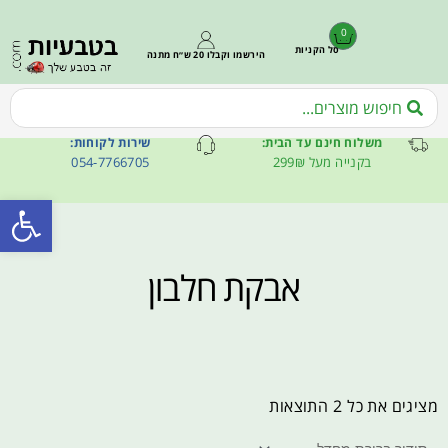
0
סל הקניות
הירשמו וקבלו 20 ש״ח מתנה
משלוח חינם עד הבית:
שירות לקוחות:
בקנייה מעל 299₪
054-7766705
פתח סרגל
אבקת חלבון
מציגים את כל ⁦2⁩ התוצאות