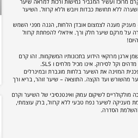
רם מרוכז ועשיר המגביר גמישות ורכות למראה שיער
שערה ללא תחושת כבדות ויובש וללא קרזול. השיער
מעניק מענה לצמצום אובדן הלחות, הגנה מפני השמש
רה על מרקם שיער חלק ורך. אידאלי להפחתת קרזול
היום!
מן ארגן מרוקאי הידוע בתכונותיו המשקמות. זהו קרם
ם וקל לסירוק. אינו מכיל מלחים ו SLS.
נית המזינה את השיער בלחות מוגברת ובמינרלים
ער מהשורש ועד הקצה. התוצאה – שיער זוהר, בריא ורך
ה מולקולריים לשיקום עמוק ואינטנסיבי של השיער וקרם
ת מעניקה לשיער נפח טבעי ללא קרזול, ברק עוצמתי,
ך להשלמת הסדרה.