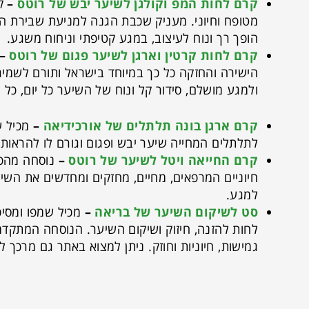
קרם לחות המפ וקולגן לשיער יבש של רוטס
–
ק
מטופח וחיוני. מעניק שכבת הגנה למניעת שבירת ה
הופך רך ונוח לעיצוב, במגע קטיפתי וניחוח משגע.
קרם לחות קרטין וארגן לשיער פגום של רוטס
–
הישירה והחזקה כל כך במיוחד בישראל ותורם לשמי
ולמגע מושלם, סידור קל ונוח של השיער כל יום, כל 
קרם ארגן בונה תלתלים של אורכידיאה
–
מכיל ש
לתלתלים המחייה שיער יבש ופגום וגורם לו להראות מדהי
קרם החייאה ויטל לשיער של רוטס
–
נוסחה מהפכ
חיוניים המרפאים, מחיים, מחזקים ומחדשים את השי
למגע.
סט לשיקום השיער של בריאה
–
מכיל שמפו ומסיכ
לחות להזנה, חיזוק ושיקום השיער. הנוסחה המתקדמ
גמישות, חיוניות וחוזק. ניתן למצוא באתר גם מרכ