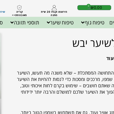
0
₪
0.00
הירשמו וקבלו 20 ש״ח
קנייה
שירות לק
מתנה
מאובטחת>>
ם
טיפוח גוף
טיפוח שיער
תוספי תזונה
ספ
שיער יבש
עוד
את התחושה המסתכלת – שלא משנה מה תעשו, השיער
 שמפו, מרככים ומסכות כדי לנסות להחיות את השיער
ה שאתם חושבים – שימוש בקרם לחות איכותי וטוב,
וך את השיער שלכם למושלם והרבה יותר ידידותי
ג אוויר ועוד. גם אם תשתמשו בשמפו הטוב ביותר,