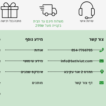
שירות אישי
משלוח חינם עד הבית
מתנה בכל רכישה 
בקנייה מעל 299₪
צור קשר
מידע נוסף
פ
054-7766705
אודות
ת
info@betiviut.com
מידע שימושי
ה
ההדס 2 אור עקיבא
אינדקס שמנים
מ
דף צור קשר
מותגים
מ
כ