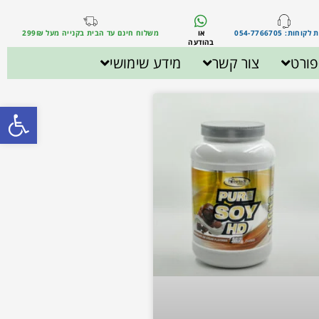
וחות: 054-7766705
או
משלוח חינם עד הבית בקנייה מעל 299₪
בהודעה
ורט
צור קשר
מידע שימושי
פתח סרגל