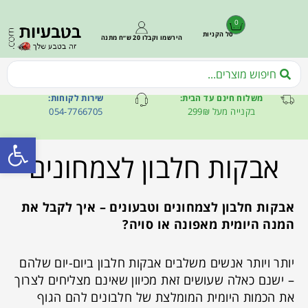
0
סל הקניות
הירשמו וקבלו 20 ש״ח מתנה
משלוח חינם עד הבית:
שירות לקוחות:
בקנייה מעל 299₪
054-7766705
פתח סרגל
אבקות חלבון לצמחונים
אבקות חלבון לצמחונים וטבעונים – איך לקבל את
המנה היומית מאפונה או סויה?
יותר ויותר אנשים משלבים אבקות חלבון ביום-יום שלהם
– ישנם כאלה שעושים זאת מכיוון שאינם מצליחים לצרוך
את הכמות היומית המומלצת של חלבונים להם הגוף