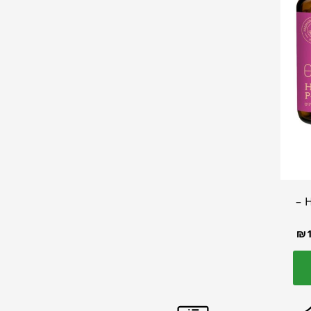
Hsn – P – 1000 –
₪