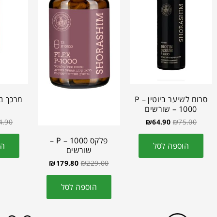
סרום לשיער ביוטין P –
1000 – שורשים
4.90
₪
64.90
₪
75.00
פלקס P – 1000 –
הוספה לסל
הו
שורשים
₪
179.80
₪
229.00
הוספה לסל