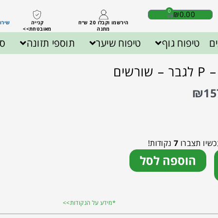
0
₪
0.00
הירשמו וקבלו 20 ש״ח
קנייה
שירות לק
מתנה
מאובטחת>>
ם
טיפוח גוף
טיפוח שיער
תוספי תזונה
ספ
ורשים
₪
15
כשיו תצברו
7
נקודות!
הוספה לסל
*מידע על הנקודות>>