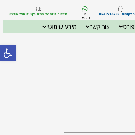
וחות: 054-7766705
או
משלוח חינם עד הבית בקנייה מעל 299₪
בהודעה
ורט
צור קשר
מידע שימושי
פתח סרגל