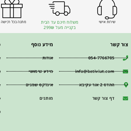
שירות אישי
משלוח חינם עד הבית
מתנה בכל רכישה 
בקנייה מעל 299₪
צור קשר
מידע נוסף
פ
054-7766705
אודות
ת
info@betiviut.com
מידע שימושי
ה
ההדס 2 אור עקיבא
אינדקס שמנים
מ
דף צור קשר
מותגים
מ
כ