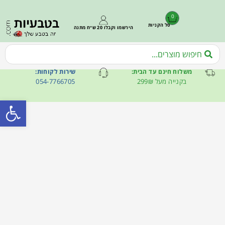
0
סל הקניות
הירשמו וקבלו 20 ש״ח מתנה
משלוח חינם עד הבית:
שירות לקוחות:
בקנייה מעל 299₪
054-7766705
פתח סרגל