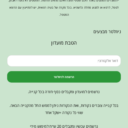
*המוצרים המוצגים באתר הינם תוספי תזונה ואינם מהווים תרופות. התוספים לא נועדו לאבחן,
לטפל, לרפא או למנוע מחלה כלשהיא. בכל מקרה של בעיה רפואית, יש להתייעץ עם הרופא
המטפל.
ניוזלטר מבצעים
הטבת מועדון
הרשמה לניוזלטר
נרשמים למועדון ומקבלים כסף חזרה בכל קנייה.
בכל קנייה צוברים נקודות, ואת הנקודות ניתן לממש החל מהקנייה הבאה.
שווי כל נקודה =שקל אחד
נרשמים עכשיו ומקבלים 20 ש״ח למימוש מידי