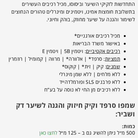
התחדשות לזקיקי השיער וביסוסו, מכיל רכיבים העשירים
בתשלובת חומצות אמינו, ויטמינים ומינרלים טהורים הנחוצים
לשימור והגנה על שיער מחוזק, בוהק וחיוני.
מכיל רכיבים אורגניים*
באישור משרד הבריאות
רכיבים אקטיביים
: ויטמין 5B | ויטמין E
תמציות
: סרפד* | אלוורה* | מרווה | קמומיל | רוזמרין
שמנים
: קיק | זית* | קוקוס*
ללא מלחים | ללא שמן מינרלי
ללא פרבנים SLS ופורמלדהייד
ללא רכיבים מן החי לא נוסה על בע”ח
שמפו סרפד וקיק חיזוק והגנה לשיער דק
ושביר:
כמות:
500 מ״ל ניתן להשיג גם ב – 125 מ״ל
לחצו כאן