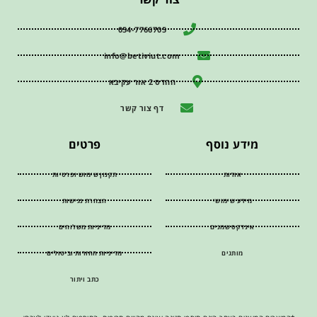
054-7766705
info@betiviut.com
ההדס 2 אור עקיבא
דף צור קשר
מידע נוסף
פרטים
אודות
תקנון שימוש ופרטיות
מידע שימושי
הצהרת נגישות
אינדקס שמנים
מדיניות משלוחים
מותגים
מדיניות החזרות וביטולים
כתב ויתור