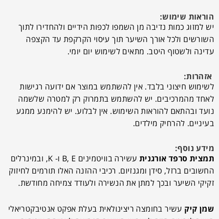
הוראות שימוש:
יש למזוג כמות נדיבה מן השמפו לכפות הידיים ולהחדירו לתוך
השורשים ולכל אורך השיער תוך עיסוי הקרקפת עד הקצפה
עדינה ולשטוף היטב. מתאים לשימוש יום יומי.
אזהרות:
לשימוש חיצוני בלבד. אין להשתמש במוצר אם ידועה רגישות
לאחד מהמרכיבים. יש להשתמש בתמרוק רק למטרה שלשמה
נועד ובהתאם להוראות השימוש. אין לבלוע. יש להימנע ממגע
בעיניים. להרחיק מילדים.
מידע נוסף:
תמצית סרפד אורגנית
עשירה בוויטמינים B, E ו- K, ובמינרלים
החשובים ברזל, סידן ומגנזיום. רכיבי ההזנה האלו תורמים לחיזוק
זקיקי השיער ובכך למתן את הנשירה ולעודד צמיחה מחודשת.
שמן קיק
עשיר בחומצה ריצינולאית בעלת אפקט אנטיבקטריאלי