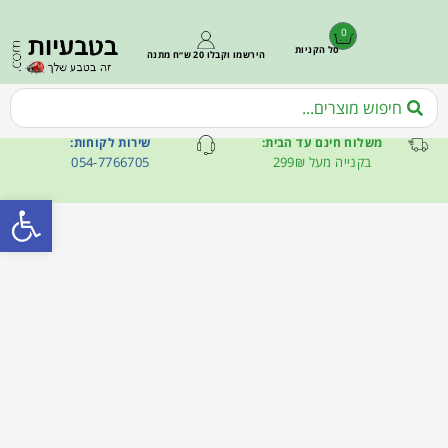
0
סל הקניות
הירשמו וקבלו 20 ש״ח מתנה
משלוח חינם עד הבית:
שירות לקוחות:
בקנייה מעל 299₪
054-7766705
פתח סרגל