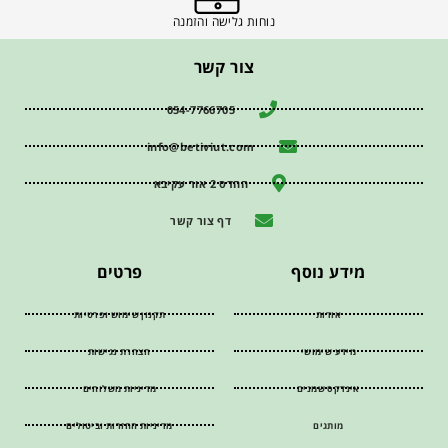
נוחות גלישה והזמנה
צור קשר
054-7766705
info@betiviut.com
ההדס 2 אור עקיבא
דף צור קשר
מידע נוסף
פרטים
אודות
תקנון שימוש ופרטיות
מידע שימושי
הצהרת נגישות
אינדקס שמנים
מדיניות משלוחים
מותגים
מדיניות החזרות וביטולים