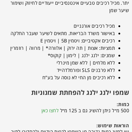
יתר. מכיל רכיבים טבעיים אינטנסיביים ייעודיים לחיזוק ושימור
שיער שמן
מכיל רכיבים אורגניים
באישור משרד הבריאות. מתאים לשיער שעבר החלקה
רכיבים אקטיביים: ויטמין 5B | ויטמין E
תמציות: אצות | תה ירוק | אלוורה* | מרווה | רוזמרין
שמנים: ילנג ילנג | לימון | קוקוס*
ללא מלחים | ללא שמן מינרלי
ללא פרבנים SLS ופורמלדהייד
ללא רכיבים מן החי לא נוסה על בע”ח
שמפו ילנג ילנג להפחתת שמנוניות
כמות:
500 מ״ל ניתן להשיג גם ב 125 מ״ל
לחצו כאן
הוראות שימוש:
יש למזוג כמות נדיבה מן השמפו לכפות הידיים ולהחדירו לתוך