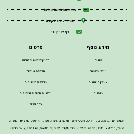
info@betiviut.com
ההדס 2 אור עקיבא
דף צור קשר
מידע נוסף
פרטים
אודות
תקנון שימוש ופרטיות
מידע שימושי
הצהרת נגישות
אינדקס שמנים
מדיניות משלוחים
מותגים
מדיניות החזרות וביטולים
כתב ויתור
*המוצרים המוצגים באתר הינם תוספי תזונה ואינם מהווים תרופות. התוספים לא נועדו לאבחן,
לטפל, לרפא או למנוע מחלה כלשהיא. בכל מקרה של בעיה רפואית, יש להתייעץ עם הרופא