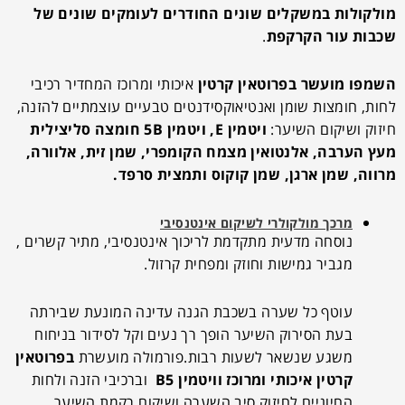
מולקולות במשקלים שונים החודרים לעומקים שונים של
שכבות עור הקרקפת
.
השמפו מועשר ב
פרוטאין קרטין
איכותי ומרוכז המחדיר רכיבי
לחות, חומצות שומן ואנטיאוקסידנטים טבעיים עוצמתיים להזנה,
חיזוק ושיקום השיער:
ויטמין
E
, ויטמין 5
B
חומצה סליצילית
מעץ הערבה, אלנטואין מצמח הקומפרי, שמן זית, אלוורה,
מרווה, שמן ארגן, שמן קוקוס ותמצית סרפד
.
מרכך מולקולרי לשיקום אינטנסיבי
נוסחה מדעית מתקדמת לריכוך אינטנסיבי,
מתיר קשרים ,
מגביר גמישות וחוזק ומפחית קרזול.
עוטף כל שערה בשכבת הגנה עדינה המונעת שבירתה
בעת הסירוק השיער הופך רך נעים וקל לסידור בניחוח
משגע שנשאר לשעות רבות.פורמולה מועשרת
בפרוטאין
קרטין איכותי ומרוכז וויטמין
B5
וברכיבי הזנה ולחות
החיוניים לחיזוק סיב השערה ושיקום רקמת השיער,