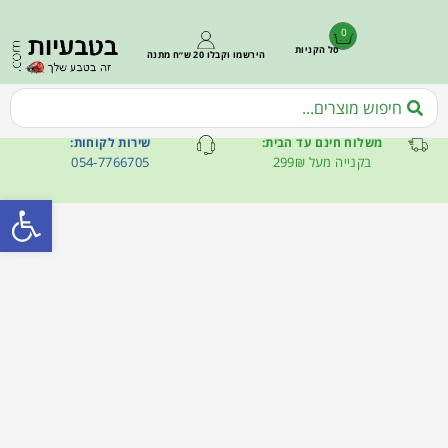
0
סל הקניות
הירשמו וקבלו 20 ש״ח מתנה
משלוח חינם עד הבית:
שירות לקוחות:
בקנייה מעל 299₪
054-7766705
פתח סרגל