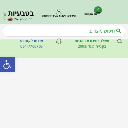
0
סל הקניות
הירשמו וקבלו 20 ש״ח מתנה
משלוח חינם עד הבית:
שירות לקוחות:
בקנייה מעל 299₪
054-7766705
פתח סרגל