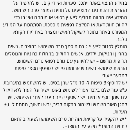
במידע המצוי באתר ייתכנו טעויות ואי דיוקים. יש להקפיד על
ההוראות והנתונים המופיעים על תווית המוצר טרם השימוש.
המידע אינו מהווה תחליף לייעוץ רפואי או מומחה ואין בו כדי
להוות חוות דעת או המלצה רפואית מוסמכת. הסתמכות על המידע
המפורט באתר נתונה לשיקול האישי ומצויה באחריות הקורא
בלבד.
מומלץ לפנות לייעוץ גורם מוסמך טרם השימוש במוצרים. נשים
בהריון ומניקות, ילדים, אנשים החולים במחלות כרוניות והנוטלים
תרופות מרשם – יש להיוועץ עם גורם רפואי טרם השימוש.
הוראות שימוש- בשימוש ארומתרפי יש לטפטף מספר טיפות
למבער ייעודי.
יש להוסיף 3 טיפות ל- 10 מ"ל שמן בסיס. יש להשתמש בתערובת
ע"פ עור שלם בלבד אסור לשימוש באופן ישיר על העור ללא דילול
עם שמן נוסף או מים. יש לשטוף ידיים היטב לאחר השימוש. יש
להגן מאור השמש ולשמור במקום קריר, יבש וחשוך, מתחת ל- 30
מעלות.
*יש להקפיד על קריאת אזהרות טרם השימוש ולפעול בהתאם
לתווית המוצר* מידע על המוצר- .