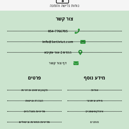
נוחות גלישה והזמנה
צור קשר
054-7766705
info@betiviut.com
ההדס 2 אור עקיבא
דף צור קשר
מידע נוסף
פרטים
אודות
תקנון שימוש ופרטיות
מידע שימושי
הצהרת נגישות
אינדקס שמנים
מדיניות משלוחים
מותגים
מדיניות החזרות וביטולים