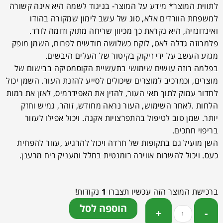
לתווית המוצר* מידע על המוצר- בניגוד לשמה היא אינה קשורה
למשפחת הוורדים אלא, סוג של עשב לימון שמקורה בהודו
ואינדונזיה, היא נקראת כך מכיוון שריחה מתוק ודומה לורד.
פלמרוזה גדלה לאט, לוקח כשלושה חודשים לפרוח, השמן מופק
מגזע העשב על ידי זיקוק בקיטור של העלים היבשים.
בפלמה רוזה עושים שימושי בתעשיית הקוסמטיקה בבישום של
מוצרים, וכמרכיב למוצרים שיכולים לסייע להזנת העור. השמן יכול
לחדור עמוק לתוך תאי העור, להזין את האפידרמיס, לאזן את רמות
הלחות .לאחר השימוש, העור נראה מחודש, זוהר, גמיש וחזק
יותר. שמן טוב לטיפול בהתפרצויות אקנה. ויכול אפילו לעזור
בריפוי חתכים.
השן מועיל גם בתקופות של חרדה ויכול להרגיע ,עזור להפחית
כעס. ויכול להשרות אווירה רומנטית בחלל ומעניק ריח מרענן.
ברכישת המוצר הזה עכשיו תצברו
1
נקודות!
הוספה לסל