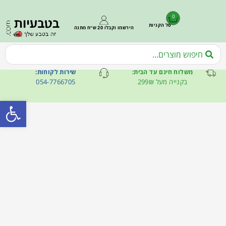
0
סל הקניות
הירשמו וקבלו 20 ש״ח מתנה
משלוח חינם עד הבית:
שירות לקוחות:
בקנייה מעל 299₪
054-7766705
פתח סרגל