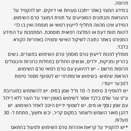
תרופה.
במידע המצוי באתר ייתכנו טעויות ואי דיוקים. יש להקפיד על
ההוראות והנתונים המופיעים על תווית המוצר טרם השימוש.
המידע אינו מהווה תחליף לייעוץ רפואי או מומחה ואין בו כדי
להוות חוות דעת או המלצה רפואית מוסמכת. הסתמכות על המידע
המפורט באתר נתונה לשיקול האישי ומצויה באחריות הקורא
בלבד.
מומלץ לפנות לייעוץ גורם מוסמך טרם השימוש במוצרים. נשים
בהריון ומניקות, ילדים, אנשים החולים במחלות כרוניות והנוטלים
תרופות מרשם – יש להיוועץ עם גורם רפואי טרם השימוש.
הוראות שימוש- בשימוש ארומתרפי יש לטפטף מספר טיפות
למבער ייעודי.
יש להוסיף 3 טיפות ל- 10 מ"ל שמן בסיס. יש להשתמש בתערובת
ע"פ עור שלם בלבד אסור לשימוש באופן ישיר על העור ללא דילול
עם שמן נוסף או מים. יש לשטוף ידיים היטב לאחר השימוש. יש
להגן מאור השמש ולשמור במקום קריר, יבש וחשוך, מתחת ל- 30
מעלות.
*יש להקפיד על קריאת אזהרות טרם השימוש ולפעול בהתאם