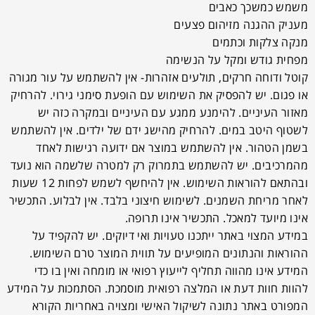
משמש כמשכך כאבים
מעניק ההגנה מזיהום פצעים
מנקה צלקות וכתמים
מפחית גודש ומקל על הנשימה
קוטל ודוחה חרקים, תולעים אזהרות- אין להשתמש על עור מגורה
או פגום. יש להפסיק את השימוש עם הופעת סימני גירוי. להרחיק
מאזור העיניים. להימנע ממגע עם העיניים ובמקרה כזה יש
לשטוף היטב במים. להרחיק מהישג ידם של ילדים. אין להשתמש
בשמן הטהור. אין להשתמש במוצר אם ידועה רגישות לאחד
מהמרכיבים. יש להשתמש בתמרוק רק למטרה שלשמה הוא נועד
ובהתאם להוראות השימוש. אין להיחשף לשמש לפחות 12 שעות
לאחר מריחת השמנים. לשימוש חיצוני בלבד. אין לבלוע. התכשיר
אינו מיועד למאכל. התכשיר אינו תרופה.
במידע המצוי באתר ייתכנו טעויות ואי דיוקים. יש להקפיד על
ההוראות והנתונים המופיעים על תווית המוצר טרם השימוש.
המידע אינו מהווה תחליף לייעוץ רפואי או מומחה ואין בו כדי
להוות חוות דעת או המלצה רפואית מוסמכת. הסתמכות על המידע
המפורט באתר נתונה לשיקול האישי ומצויה באחריות הקורא