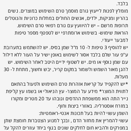
בלבד.
מומלץ לפנות לייעוץ גורם מוסמך טרם השימוש במוצרים. נשים
בהריון ומניקות, ילדים, אנשים החולים במחלות כרוניות והנוטלים
תרופות מרשם – יש להיוועץ עם גורם רפואי טרם השימוש.
הוראות שימוש- בשימוש ארומתרפי יש לטפטף מספר טיפות
למבער ייעודי.
יש להוסיף 3 טיפות ל- 10 מ"ל שמן בסיס. יש להשתמש בתערובת
ע"פ עור שלם בלבד אסור לשימוש באופן ישיר על העור ללא דילול
עם שמן נוסף או מים. יש לשטוף ידיים היטב לאחר השימוש. יש
להגן מאור השמש ולשמור במקום קריר, יבש וחשוך, מתחת ל- 30
מעלות.
*יש להקפיד על קריאת אזהרות טרם השימוש ולפעול בהתאם
לתווית המוצר* מידע על המוצר- עץ הניאולי או בשמו עץ קליפת
נייר התה הוא ממשפחת ההדסים וגובהו עד 20 מטרים ומקורו
במזרח אוסטרליה. באזורי ביצות וחוף.
השמן עשוי להיות בעל תכונות אנטי-ראומטיות:
עשוי להמריץ את מחזור הדם , ובכך למנוע הצטברות חומצת שתן
במפרקים ולהביא חום לחלקים שונים בגוף ביחד עוזרים להקל על