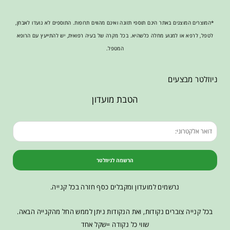
*המוצרים המוצגים באתר הינם תוספי תזונה ואינם מהווים תרופות. התוספים לא נועדו לאבחן,
לטפל, לרפא או למנוע מחלה כלשהיא. בכל מקרה של בעיה רפואית, יש להתייעץ עם הרופא
המטפל.
ניוזלטר מבצעים
הטבת מועדון
הרשמה לניוזלטר
נרשמים למועדון ומקבלים כסף חזרה בכל קנייה.
בכל קנייה צוברים נקודות, ואת הנקודות ניתן לממש החל מהקנייה הבאה.
שווי כל נקודה =שקל אחד