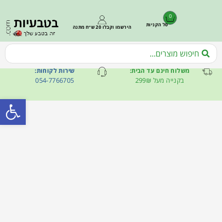
0
סל הקניות
הירשמו וקבלו 20 ש״ח מתנה
משלוח חינם עד הבית:
שירות לקוחות:
בקנייה מעל 299₪
054-7766705
פתח סרגל