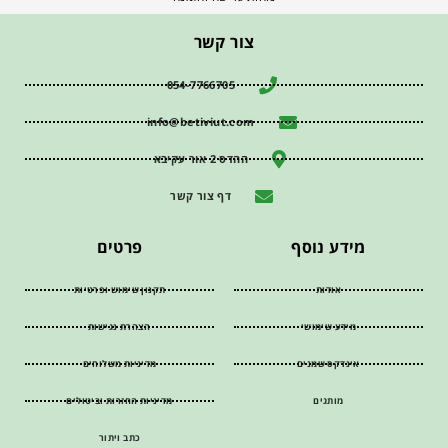
צור קשר
054-7766705
info@betiviut.com
ההדס 2 אור עקיבא
דף צור קשר
מידע נוסף
פרטים
אודות
תקנון שימוש ופרטיות
מידע שימושי
הצהרת נגישות
אינדקס שמנים
מדיניות משלוחים
מותגים
מדיניות החזרות וביטולים
כתב ויתור