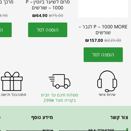
סרום לשיער ביוטין P –
1000 – שורשים
4.90
₪
64.90
₪
75.00
P – 1000 MORE לגבר –
הוספה לסל
הו
שורשים
₪
157.00
₪
229.00
הוספה לסל
שירות אישי
משלוח חינם עד הבית
מתנה בכל רכישה 
בקנייה מעל 299₪
צור קשר
מידע נוסף
פ
054-7766705
אודות
ת