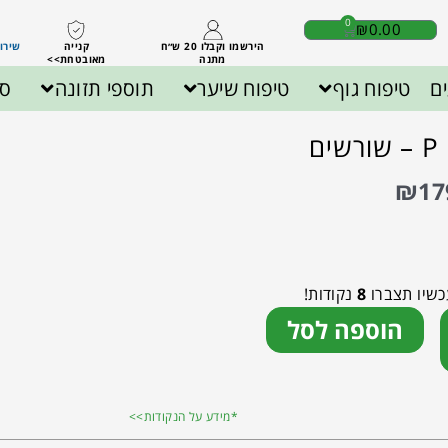
0
₪
0.00
הירשמו וקבלו 20 ש״ח
קנייה
שירות לק
מתנה
מאובטחת>>
ם
טיפוח גוף
טיפוח שיער
תוספי תזונה
ספ
₪
17
כשיו תצברו
8
נקודות!
הוספה לסל
*מידע על הנקודות>>