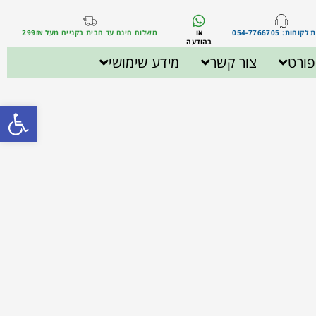
וחות: 054-7766705
או
משלוח חינם עד הבית בקנייה מעל 299₪
בהודעה
ורט
צור קשר
מידע שימושי
פתח סרגל