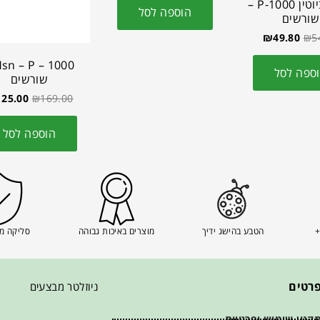
מרכך ביוטין P-1000 –
הוספה לסל
שורשים
₪
49.80
₪
5
ספה לסל
שורשים
125.00
₪
169.00
הוספה לסל
+
הטבע בהישג ידיך
מוצרים באיכות גבוהה
סליקה מ
רטים
ניוזלטר מבצעים
קנון שימוש ופרטיות