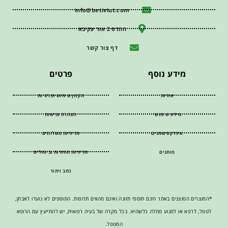
info@betiviut.com
ההדס 2 אור עקיבא
דף צור קשר
מידע נוסף
פרטים
אודות
תקנון שימוש ופרטיות
מידע שימושי
הצהרת נגישות
אינדקס שמנים
מדיניות משלוחים
מותגים
מדיניות החזרות וביטולים
כתב ויתור
*המוצרים המוצגים באתר הינם תוספי תזונה ואינם מהווים תרופות. התוספים לא נועדו לאבחן,
לטפל, לרפא או למנוע מחלה כלשהיא. בכל מקרה של בעיה רפואית, יש להתייעץ עם הרופא
המטפל.