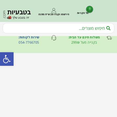
0
סל הקניות
הירשמו וקבלו 20 ש״ח מתנה
משלוח חינם עד הבית:
שירות לקוחות:
בקנייה מעל 299₪
054-7766705
פתח סרגל