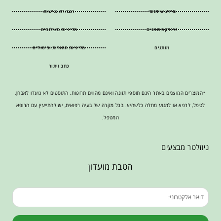
מידע שימושי
הצהרת נגישות
אינדקס שמנים
מדיניות משלוחים
מותגים
מדיניות החזרות וביטולים
כתב ויתור
*המוצרים המוצגים באתר הינם תוספי תזונה ואינם מהווים תרופות. התוספים לא נועדו לאבחן,
לטפל, לרפא או למנוע מחלה כלשהיא. בכל מקרה של בעיה רפואית, יש להתייעץ עם הרופא
המטפל.
ניוזלטר מבצעים
הטבת מועדון