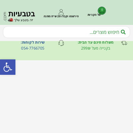
0
סל הקניות
הירשמו וקבלו 20 ש״ח מתנה
משלוח חינם עד הבית:
שירות לקוחות:
בקנייה מעל 299₪
054-7766705
פתח סרגל