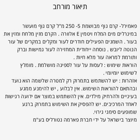
תיאור מורחב
פאמירל- קרם גוף מבושמת 5- 250 מ"ל קרם גוף מועשר
במינרלים מים המלח ויטמין E אלוורה . הקרם מזין מלחח ומזין את
בעור . השמנים הפעילים חודרים לעור ומקלים במקרים של עור
הנוטה ליובש . נוסחה ייחודית המחזירה לעור גמישות וברק
ותורמת למראה עור מלא חיות .
הוראות שימוש : לעסות על עור לספיגה מושלמת . מומלץ
לשימוש יומיומי .
אזהרות : יש להשתמש בתמרוק רק למטרה שלשמה הוא נועד
ובהתאם להוראות השימוש. אין לבלוע , יש להימנע ממגע
בעיניים ולהרחיק מילדים. אין להשתמש במוצר אם ידועה רגישות
לאחד המרכיבים. יש להפסיק את השימוש בתמרוק ברגע
שמופעים סימני גירוי.
מיוצר בישראל על ידי חברת פארמה נטורליס בע"מ