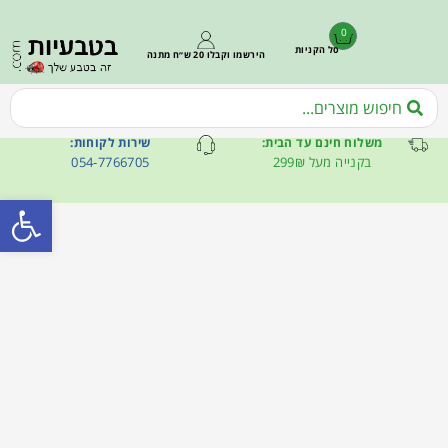
0
סל הקניות
הירשמו וקבלו 20 ש״ח מתנה
משלוח חינם עד הבית:
שירות לקוחות:
בקנייה מעל 299₪
054-7766705
פתח סרגל