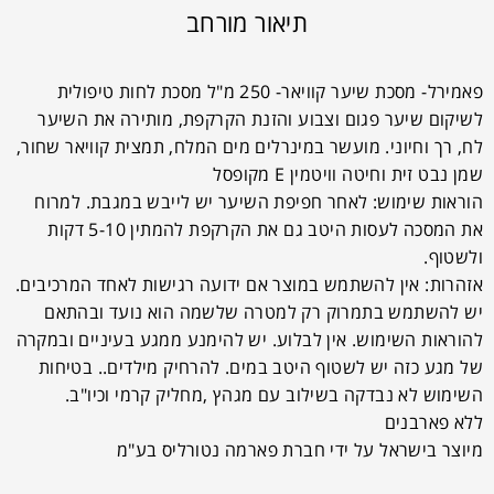
תיאור מורחב
פאמירל- מסכת שיער קוויאר- 250 מ"ל מסכת לחות טיפולית
לשיקום שיער פגום וצבוע והזנת הקרקפת, מותירה את השיער
לח, רך וחיוני. מועשר במינרלים מים המלח, תמצית קוויאר שחור,
שמן נבט זית וחיטה וויטמין E מקופסל
הוראות שימוש: לאחר חפיפת השיער יש לייבש במגבת. למרוח
את המסכה לעסות היטב גם את הקרקפת להמתין 5-10 דקות
ולשטוף.
אזהרות: אין להשתמש במוצר אם ידועה רגישות לאחד המרכיבים.
יש להשתמש בתמרוק רק למטרה שלשמה הוא נועד ובהתאם
להוראות השימוש. אין לבלוע. יש להימנע ממגע בעיניים ובמקרה
של מגע כזה יש לשטוף היטב במים. להרחיק מילדים.. בטיחות
השימוש לא נבדקה בשילוב עם מגהץ ,מחליק קרמי וכיו"ב.
ללא פארבנים
מיוצר בישראל על ידי חברת פארמה נטורליס בע"מ