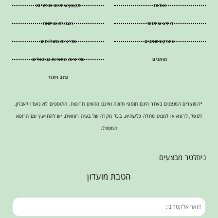
אודות
תקנון שימוש ופרטיות
מידע שימושי
הצהרת נגישות
אינדקס שמנים
מדיניות משלוחים
מותגים
מדיניות החזרות וביטולים
כתב ויתור
*המוצרים המוצגים באתר הינם תוספי תזונה ואינם מהווים תרופות. התוספים לא נועדו לאבחן,
לטפל, לרפא או למנוע מחלה כלשהיא. בכל מקרה של בעיה רפואית, יש להתייעץ עם הרופא
המטפל.
ניוזלטר מבצעים
הטבת מועדון