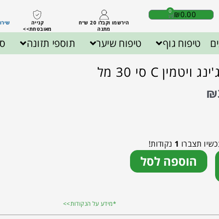
0
₪
0.00
הירשמו וקבלו 20 ש״ח
קנייה
שירות לק
מתנה
מאובטחת>>
ם
טיפוח גוף
טיפוח שיער
תוספי תזונה
ספ
יטמין C סי 30 מל
₪
כשיו תצברו
1
נקודות!
הוספה לסל
*מידע על הנקודות>>