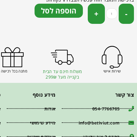
הוספה לסל
שירות אישי
משלוח חינם עד הבית
מתנה בכל רכישה 
בקנייה מעל 299₪
צור קשר
מידע נוסף
פ
054-7766705
אודות
ת
info@betiviut.com
מידע שימושי
ה
ההדס 2 אור עקיבא
אינדקס שמנים
מ