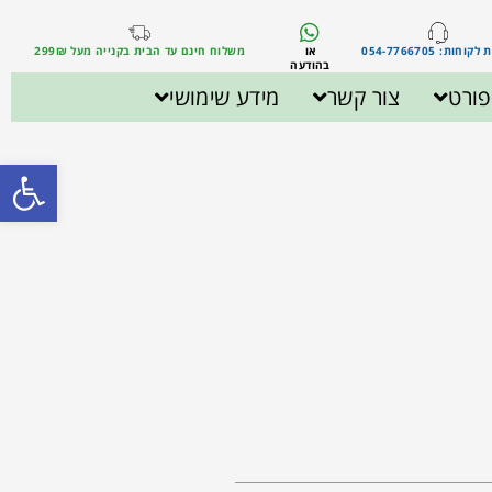
וחות: 054-7766705
או
משלוח חינם עד הבית בקנייה מעל 299₪
בהודעה
ורט
צור קשר
מידע שימושי
פתח סרגל