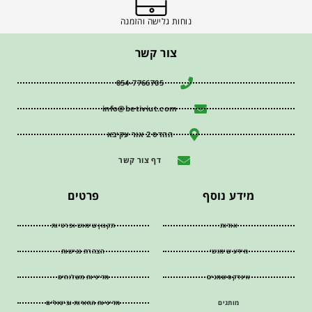
נוחות גלישה והזמנה
צור קשר
054-7766705
info@betiviut.com
ההדס 2 אור עקיבא
דף צור קשר
מידע נוסף
פרטים
אודות
תקנון שימוש ופרטיות
מידע שימושי
הצהרת נגישות
אינדקס שמנים
מדיניות משלוחים
מותגים
מדיניות החזרות וביטולים