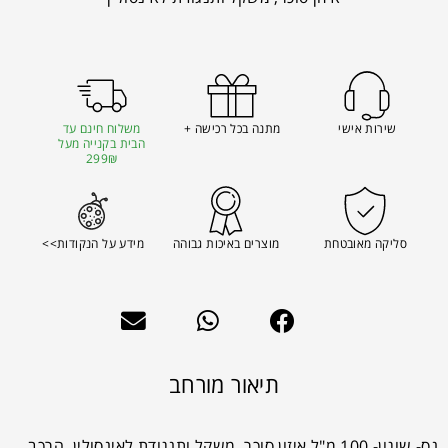
שירות אישי
מתנה בכל רכישה +
משלוח חינם עד
הבית בקנייה מעל
299₪
סליקה מאובטחת
מוצרים באיכות גבוהה
מידע על הנקודות>>
תיאור מורחב
נס- שוגון- 100 מ"ל איזון סוכר, משקל ותנגודת לאינסולין. הרכב