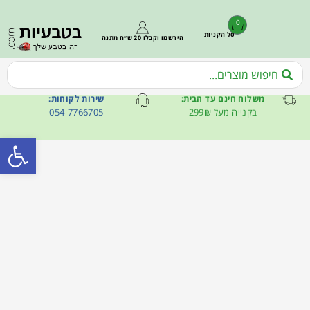
0
סל הקניות
הירשמו וקבלו 20 ש״ח מתנה
משלוח חינם עד הבית:
שירות לקוחות:
בקנייה מעל 299₪
054-7766705
פתח סרגל