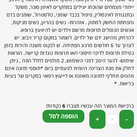
ייחודי מצמחים שהוכחו יעילים במחקרים לאיזון סוכר, משקל
ובתנגודת לאינסולין, טיפול בכבד שומני, כולסטרול, שומנים בדם
והפחתת החשק למתוק . אזהרות- נשים בהריון, נשים מניקות,
אנשים הנוטלים תרופות מרשם וילדים יש להיוועץ ברופא.
להרחיק מהישג ידם של ילדים. לשמור במקום קריר ויבש. יש
לצרוך עד 6 חודשים מרגע הפתיחה. ש לנקוט משנה זהירות בזמן
נטילת תרופות לדיכוי חיסוני ו/או תרופות נוגדות קרישה. הוראות
שימוש- לנער היטב לפני השימוש, 2 מזלפים לחלל הפה , ניתן
לחלק את מנת הצריכה היומית לפעמיים ביום *תוספי תזונה אינם
מהווים תחליף לתזונה מאוזנת או לייעוץ רפואי במקרים של בעיות
בריאות. *
ברכישת המוצר הזה עכשיו תצברו
6
נקודות!
הוספה לסל