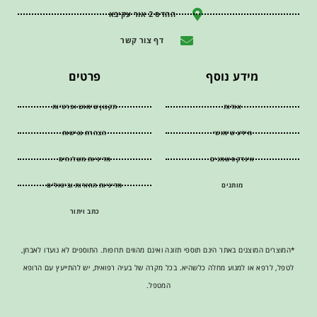
ההדס 2 אור עקיבא
דף צור קשר
מידע נוסף
פרטים
אודות
תקנון שימוש ופרטיות
מידע שימושי
הצהרת נגישות
אינדקס שמנים
מדיניות משלוחים
מותגים
מדיניות החזרות וביטולים
כתב ויתור
*המוצרים המוצגים באתר הינם תוספי תזונה ואינם מהווים תרופות. התוספים לא נועדו לאבחן,
לטפל, לרפא או למנוע מחלה כלשהיא. בכל מקרה של בעיה רפואית, יש להתייעץ עם הרופא
המטפל.