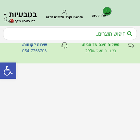
0
סל הקניות
הירשמו וקבלו 20 ש״ח מתנה
משלוח חינם עד הבית:
שירות לקוחות:
בקנייה מעל 299₪
054-7766705
פתח סרגל