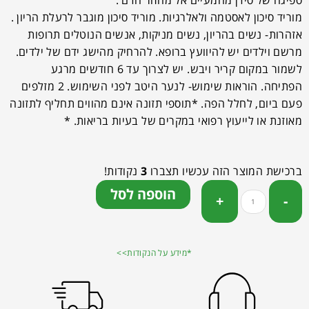
ספיגה של סידן מהמעיים אל מחזור הדם .
מוריד סיכון לאסטמה ולאלרגיות. מוריד סיכון מוגבר לרעלת הריון .
אזהרות- נשים בהריון, נשים מניקות, אנשים הנוטלים תרופות
מרשם וילדים יש להיוועץ ברופא. להרחיק מהישג ידם של ילדים.
לשמור במקום קריר ויבש. יש לצרוך עד 6 חודשים מרגע
הפתיחה. הוראות שימוש- לנער היטב לפני השימוש. 2 מזלפים
פעם ביום, לחלל הפה. *תוספי תזונה אינם מהווים תחליף לתזונה
מאוזנת או לייעוץ רפואי במקרים של בעיות בריאות. *
ברכישת המוצר הזה עכשיו תצברו
3
נקודות!
הוספה לסל
*מידע על הנקודות>>