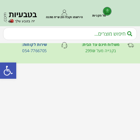
0
סל הקניות
הירשמו וקבלו 20 ש״ח מתנה
משלוח חינם עד הבית:
שירות לקוחות:
בקנייה מעל 299₪
054-7766705
פתח סרגל