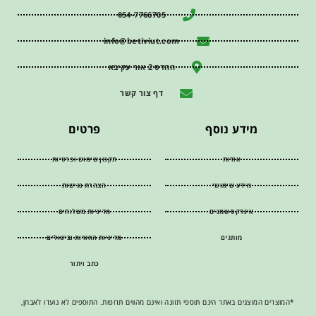
054-7766705
info@betiviut.com
ההדס 2 אור עקיבא
דף צור קשר
מידע נוסף
פרטים
אודות
תקנון שימוש ופרטיות
מידע שימושי
הצהרת נגישות
אינדקס שמנים
מדיניות משלוחים
מותגים
מדיניות החזרות וביטולים
כתב ויתור
*המוצרים המוצגים באתר הינם תוספי תזונה ואינם מהווים תרופות. התוספים לא נועדו לאבחן,