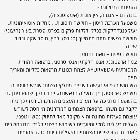
הזמינות הביולוגית-
בונה דם – אנמיה, אין אונות (אימפוטנציה),
משפעל מערכת חיסון – חולשה חיסונית, , מחלות אוטואימוניות,
יעיל כנגד דלקות בכלל ודלקות פרקים בפרט, פטרת בעור (חיצוני)
חולשה נפשית מתח מתמשך (סטרס), לחץ, חוסר שקט ונדודי
שינה
חולשה פיזית – מאתן ומחזק
צמח אדפטוגני, אנטי דלקתי ואנטי סרטני, ברפואה ההודית
המסורתית-AYURVEDA לצמח תכונות מרפאות כלליות ומאריך
חיים.
השימוש הרפואי נעשה בשניים מחלקי הצמח: שורש הוויטניה
משמש כאדפטוגן מן המעלה הראשונה. ייחודו בכך שהוא ניחן גם
בהשפעה מרגיעה על מערכת העצבים המרכזית. רמז לכך ניתן
לקבל גם משמו. ברפואת הצמחים המודרנית מיוחסת לשורש
עוצמת פעילות מתונה והוא מקובל מאד לחיזוק נפשי וגופני.
העלים רעילים למדי ומיועדים לשימוש חיצוני בלבד. הם נחשבים
לאחד מן התכשירים הצמחיים היעילים ביותר כנגד זיהומים