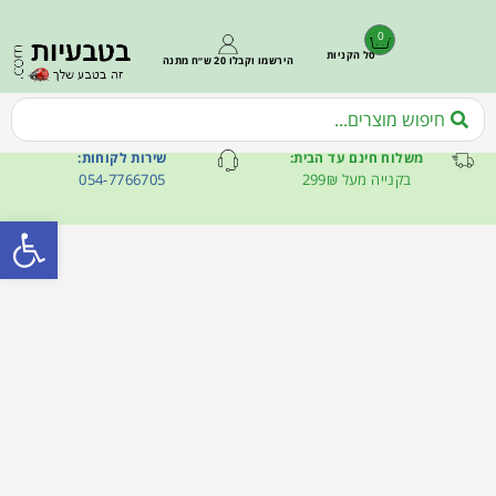
0
סל הקניות
הירשמו וקבלו 20 ש״ח מתנה
משלוח חינם עד הבית:
שירות לקוחות:
בקנייה מעל 299₪
054-7766705
פתח סרגל