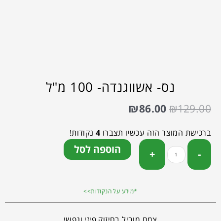
נס- אשווגנדה- 100 מ"ל
₪
86.00
₪
129.00
ברכישת המוצר הזה עכשיו תצברו
4
נקודות!
הוספה לסל
*מידע על הנקודות>>
צמח מוביל בחיזוק פיזי ונפשי