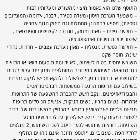
פטריתיים שונים.
התוסף שלנו הוא כאמור מיצוי מהשורש ומעלותיו רבות
– משפעל מערכת חיסון (מעלה ספירה, לבנה, אדומה (המוגלובין)
וטסיות), מסייע להתגונן ממחלות וגם חיזוק הגוף אחריה
– חולשה פיזית – מאתן ומחזק, נותן כח לקשישים וספורטאים,
שיפור יכולות מיניות ואימפוטנציה
– חולשה נפשית, מנטלית – מאזן מערכת עצבים – חרדות, נדודי
שינה, חוסר שקט
השורש יחסית בטוח לשימוש, לא ידועות תופעות לוואי או התוויות
נגד כתוצאה משימוש במינונים המומלצים מינון יתר עלול לגרום
לתחושת אי נוחות בבטן, לשלשולים ולהקאות; יש לנקוט זהירות
בשילוב עם תרופות הרגעה ממשפחות הברביטוראטים
והבנזודיאזיפינים, עקב חשש להגברת ההשפעה של התרופות.
אזהרות- נשים בהריון, נשים מניקות, אנשים הנוטלים תרופות
מרשם וילדים יש להיוועץ ברופא. להרחיק מהישג ידם של ילדים.
לשמור במקום קריר ויבש. יש לצרוך עד 6 חודשים מרגע
הפתיחה. הוראות שימוש- לנער היטב לפני השימוש, 2 מזלפים
לחלל הפה , פעם ביום. *תוספי תזונה אינם מהווים תחליף