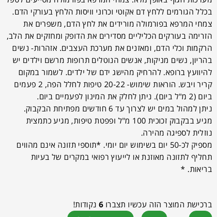
בכלל הגורמים ללחץ דם אקוטי וכרוני וויסות הלחץ בעורקי הדם.
צמחי המרפא בפורמולה מורידים את לחץ הדם, משפרים את
הזרימה בעורקים הכליליים מסדירים את הדופק ומחזקים את הלב,
הרקמות וכלי הדם, ומאזנים את מערכת העצבים. אזהרות- נשים
בהריון, נשים מניקות, אנשים הנוטלים תרופות מרשם וילדים יש
להיוועץ ברופא. להרחיק מהישג ידם של ילדים. לשמור במקום
קריר ויבש. הוראות שימוש- 20-22 טיפות לחלל הפה, 2 פעמים
ביום (2 מ"ל ביום). ניתן לחלק את המינון לפעמיים ביום.
ניתן למהול במים יש לצרוך עד 6 חודשים מפתיחת הבקבוק.
מגיע בבקבוק זכוכית 100 מ"ל ופפטת טיפות, מגיע כתמצית
נוזלית לספיגה מהירה.
מספיק לכ-50 יום בשימוש יום יומי. *תוספי תזונה אינם מהווים
תחליף לתזונה מאוזנת או לייעוץ רפואי במקרים של בעיות
בריאות. *
ברכישת המוצר הזה עכשיו תצברו
6
נקודות!