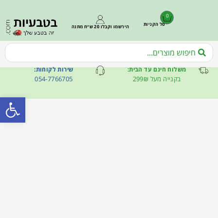
0
סל הקניות
הירשמו וקבלו 20 ש״ח מתנה
משלוח חינם עד הבית:
שירות לקוחות:
בקנייה מעל 299₪
054-7766705
פתח סרגל