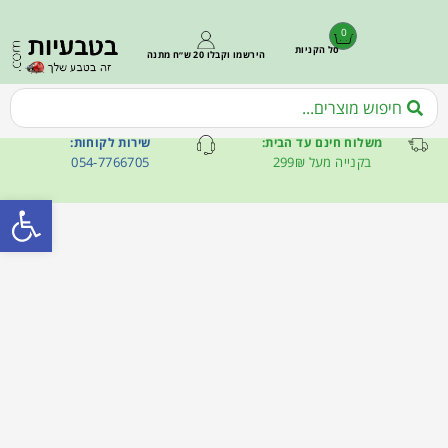
0
סל הקניות
הירשמו וקבלו 20 ש״ח מתנה
משלוח חינם עד הבית:
שירות לקוחות:
בקנייה מעל 299₪
054-7766705
פתח סרגל