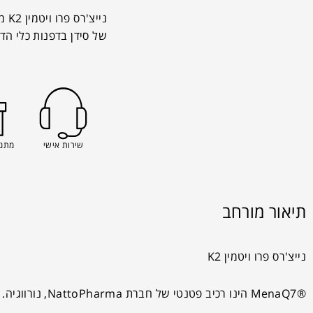
ני
של סידן בדפנות כלי הד
שירות אישי
מתנה
תיאור מורחב
נייצ'רס פרו ויטמין K2
®MenaQ7 הינו רכיב פטנטי של חברת NattoPharma, נורווגיה. ®MenaQ7 הינו ויטמין K2 בצורתו הטבעית, נחקר קלינית ונמצא יעיל.