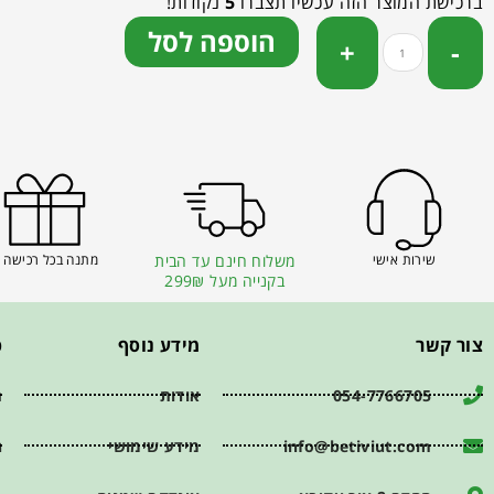
ברכישת המוצר הזה עכשיו תצברו
5
נקודות!
הוספה לסל
שירות אישי
משלוח חינם עד הבית
מתנה בכל רכישה 
בקנייה מעל 299₪
צור קשר
מידע נוסף
פ
054-7766705
אודות
ת
info@betiviut.com
מידע שימושי
ה