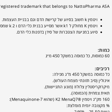
egistered trademark that belongs to NattoPharma ASA.
ויטמין k חשוב בסיוע של קרישת הדם וגם בבניית העצמות.
ויטמין K מחולק ל k1 אשר מסייע בבנית כלי הדם ו k 2 שמסייע על שמירת צפיפיות העצם.
סיוע במניעת הצטברות של סידן בדפנות כלי הדם.
כמות:
60 כמוסות, כל כמוסה במשקל 450 מ״ג
רכיבים:
כל כמוסה במשקל 450 מ"ג מכילה:
אינולין (סיב תזונתי מצמח העולש).
מיקרוקריסטלין צלולוז (מונע התגיישות).
תאית צמחית (הכמוסה).
160 מק"ג ויטמין ®K2 MenaQ7 (שהוא Menaquinone-7):
% מקצובה יומית מומלצת:
נשים 25-50 – 246%