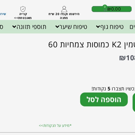
0
₪
0.00
הירשמו וקבלו 20 ש״ח
קנייה
שירות לק
מתנה
מאובטחת>>
ם
טיפוח גוף
טיפוח שיער
תוספי תזונה
ספ
מחיות 60
₪
10
כשיו תצברו
5
נקודות!
הוספה לסל
*מידע על הנקודות>>