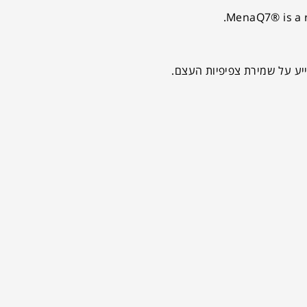
MenaQ7® is a r