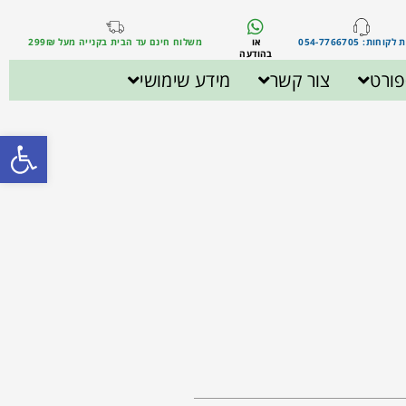
וחות: 054-7766705
או
משלוח חינם עד הבית בקנייה מעל 299₪
בהודעה
ורט
צור קשר
מידע שימושי
פתח סרגל