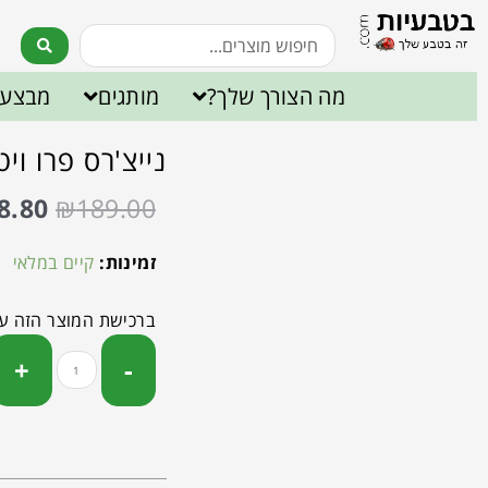
מה הצורך שלך?
מותגים
מבצעי
נייצ'רס פרו ויטמין K2 כמוסות צ
8.80
₪
189.00
זמינות:
קיים במלאי
ברכישת המוצר הזה ע