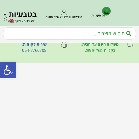
0
סל הקניות
הירשמו וקבלו 20 ש״ח מתנה
משלוח חינם עד הבית:
שירות לקוחות:
בקנייה מעל 299₪
054-7766705
פתח סרגל