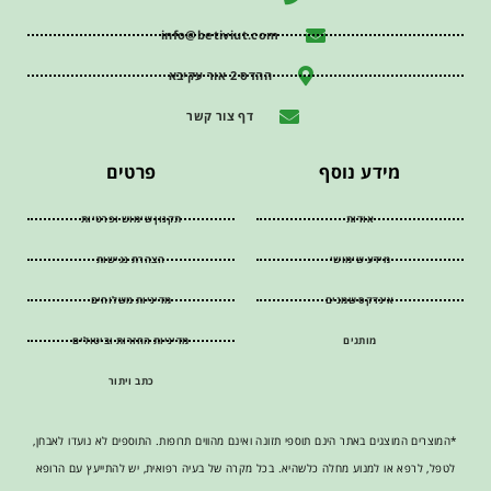
info@betiviut.com
ההדס 2 אור עקיבא
דף צור קשר
מידע נוסף
פרטים
אודות
תקנון שימוש ופרטיות
מידע שימושי
הצהרת נגישות
אינדקס שמנים
מדיניות משלוחים
מותגים
מדיניות החזרות וביטולים
כתב ויתור
*המוצרים המוצגים באתר הינם תוספי תזונה ואינם מהווים תרופות. התוספים לא נועדו לאבחן,
לטפל, לרפא או למנוע מחלה כלשהיא. בכל מקרה של בעיה רפואית, יש להתייעץ עם הרופא