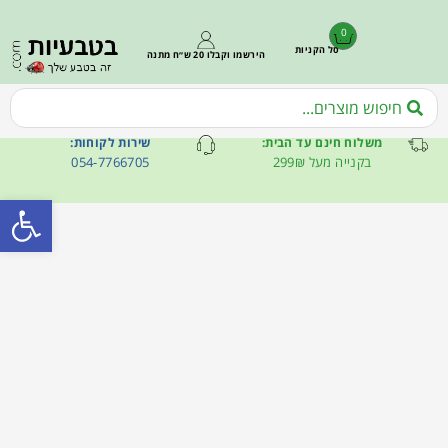
0
סל הקניות
הירשמו וקבלו 20 ש״ח מתנה
משלוח חינם עד הבית:
שירות לקוחות:
בקנייה מעל 299₪
054-7766705
פתח סרגל