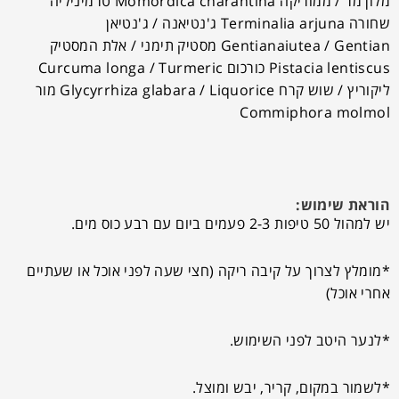
מלון מר / ממוריקה Momordica charantina טרמיניליה
שחורה Terminalia arjuna ג'נטיאנה / ג'נטיאן
Gentianaiutea / Gentian מסטיק תימני / אלת המסטיק
Pistacia lentiscus כורכום Curcuma longa / Turmeric
ליקוריץ / שוש קרח Glycyrrhiza glabara / Liquorice מור
Commiphora molmol
הוראת שימוש:
יש למהול 50 טיפות 2-3 פעמים ביום עם רבע כוס מים.
*מומלץ לצרוך על קיבה ריקה (חצי שעה לפני אוכל או שעתיים
אחרי אוכל)
*לנער היטב לפני השימוש.
*לשמור במקום, קריר, יבש ומוצל.