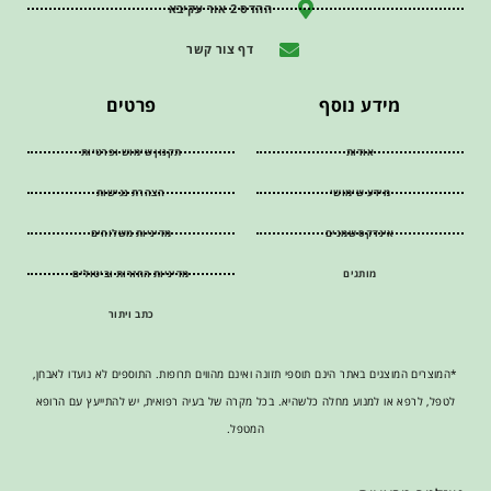
ההדס 2 אור עקיבא
דף צור קשר
מידע נוסף
פרטים
אודות
תקנון שימוש ופרטיות
מידע שימושי
הצהרת נגישות
אינדקס שמנים
מדיניות משלוחים
מותגים
מדיניות החזרות וביטולים
כתב ויתור
*המוצרים המוצגים באתר הינם תוספי תזונה ואינם מהווים תרופות. התוספים לא נועדו לאבחן,
לטפל, לרפא או למנוע מחלה כלשהיא. בכל מקרה של בעיה רפואית, יש להתייעץ עם הרופא
המטפל.