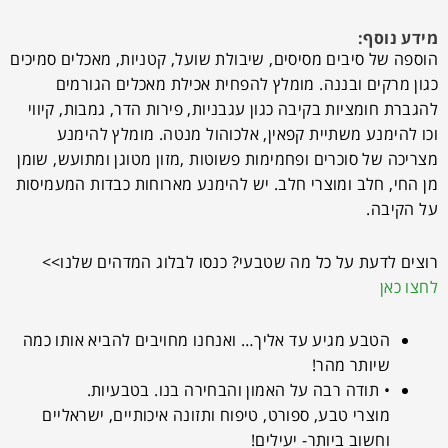
מידע נוסף:
הוספה של סיבים מסיסים, שיבולת שועל, קטניות, מאכלים סמיכים
כגון מרקים ובננה. מומלץ להפחית אכילת מאכלים הגורמים
להגברת חומציות בקיבה כגון עגבניות, פירות הדר, גמבות, קיווי
וכו להימנע משתיית קפאין, אלכוהול מנטה. מומלץ להימנע
מצריכה של סוכרים ופחמימות פשוטות ,מזון מטוגן ומתועש, שומן
מן החי, חלב ומוצרי חלב. יש להימנע מארוחות כבדות המעמיסות
על הקיבה.
רוצים לדעת על כל מה שטבעי? כנסו לבלוג המדהים שלנו>>
לחצו כאן
הטבע מגיע עד אליך… ואנחנו מחויבים להביא אותו כמה
שיותר מהר!
• תודה רבה על האמון והבחירה בנו. בטבעיות.
מוצרי טבע, ספורט, טיפוח ותזונה איכותיים, ישראליים
וחשוב ביותר- יעילים!