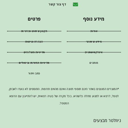
דף צור קשר
מידע נוסף
פרטים
אודות
תקנון שימוש ופרטיות
מידע שימושי
הצהרת נגישות
אינדקס שמנים
מדיניות משלוחים
מותגים
מדיניות החזרות וביטולים
כתב ויתור
*המוצרים המוצגים באתר הינם תוספי תזונה ואינם מהווים תרופות. התוספים לא נועדו לאבחן,
לטפל, לרפא או למנוע מחלה כלשהיא. בכל מקרה של בעיה רפואית, יש להתייעץ עם הרופא
המטפל.
ניוזלטר מבצעים