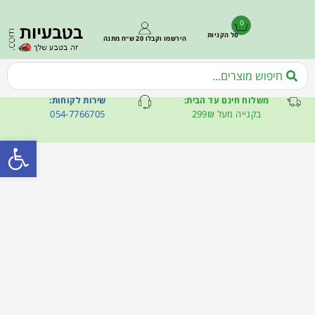
0
סל הקניות
הירשמו וקבלו 20 ש״ח מתנה
משלוח חינם עד הבית:
שירות לקוחות:
בקנייה מעל 299₪
054-7766705
פתח סרגל