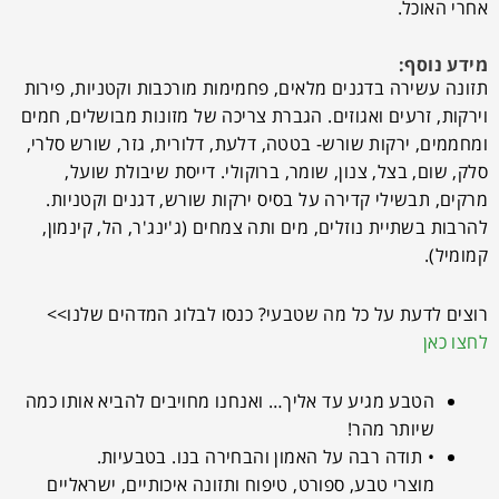
אחרי האוכל.
מידע נוסף:
תזונה עשירה בדגנים מלאים, פחמימות מורכבות וקטניות, פירות
וירקות, זרעים ואגוזים. הגברת צריכה של מזונות מבושלים, חמים
ומחממים, ירקות שורש- בטטה, דלעת, דלורית, גזר, שורש סלרי,
סלק, שום, בצל, צנון, שומר, ברוקולי. דייסת שיבולת שועל,
מרקים, תבשילי קדירה על בסיס ירקות שורש, דגנים וקטניות.
להרבות בשתיית נוזלים, מים ותה צמחים (ג'ינג'ר, הל, קינמון,
קמומיל).
רוצים לדעת על כל מה שטבעי? כנסו לבלוג המדהים שלנו>>
לחצו כאן
הטבע מגיע עד אליך… ואנחנו מחויבים להביא אותו כמה
שיותר מהר!
• תודה רבה על האמון והבחירה בנו. בטבעיות.
מוצרי טבע, ספורט, טיפוח ותזונה איכותיים, ישראליים