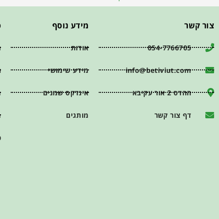
צור קשר
מידע נוסף
פ
054-7766705
אודות
ת
info@betiviut.com
מידע שימושי
ה
ההדס 2 אור עקיבא
אינדקס שמנים
מ
דף צור קשר
מותגים
מ
כ