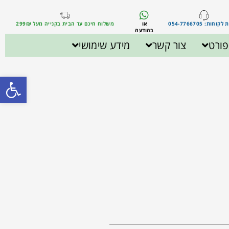
וחות: 054-7766705
או
משלוח חינם עד הבית בקנייה מעל 299₪
בהודעה
ורט
צור קשר
מידע שימושי
פתח סרגל