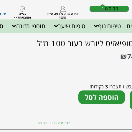
0
₪
0.00
הירשמו וקבלו 20 ש״ח
קנייה
שירות לק
מתנה
מאובטחת>>
ם
טיפוח גוף
טיפוח שיער
תוספי תזונה
ספ
זיס ליובש בעור 100 מ"ל
₪
7
כשיו תצברו
3
נקודות!
הוספה לסל
*מידע על הנקודות>>