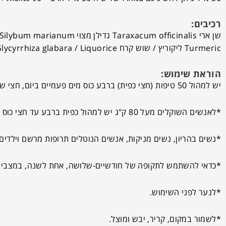
רכיבים:
Turmeric ליקוריץ / שוש קרח Glycyrrhiza glabara / Liquorice
הוראת שימוש:
יש למהול 50 טיפות (חצי כפית) ברבע כוס מים פעמיים ביום, חצי שעה לפני האוכל או שעתיים אחרי.
*לאנשים השוקלים מעל 80 ק"ג יש למהול כפית ברבע עד חצי כוס מים, פעמיים ביום.
*נשים בהריון, נשים מניקות, אנשים הנוטלים תרופות מרשם וילדים-
*כדאי להשתמש לתקופה של חודשיים-שלושה, אחת לשנה, במצבים 
*לנער לפני השימוש.
*לשמור במקום, קריר, יבש ומוצל.