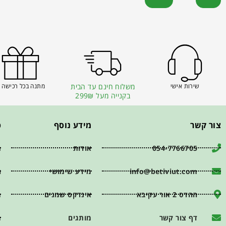
שירות אישי
משלוח חינם עד הבית
מתנה בכל רכישה 
בקנייה מעל 299₪
צור קשר
מידע נוסף
פ
054-7766705
אודות
ת
info@betiviut.com
מידע שימושי
ה
ההדס 2 אור עקיבא
אינדקס שמנים
מ
דף צור קשר
מותגים
מ