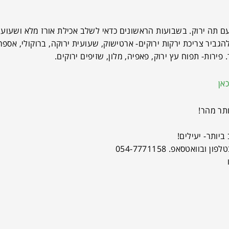
ת, 1.5-2 ליטר ביום, ניתן לשלב עם תה ירוק. בשבועות הראשונים כדאי לשלב אכילת אורז מ
להגביר צריכת ירקות ירוקים- ארטישוק, שעועית ירוקה, ברוקולי, אספרג
פירות- תפוח עץ ירוק, פאפיה, מלון, שזיפים ירוקים.
אן
תר מהר!
ביותר- יעילים!
לפון ובוואטסאפ. 054-7771158