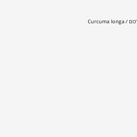
שן ארי Taraxacum officinalis גדילן מצוי Silybum marianum ארטישוק Cynara scolymus קלנדולה Calendula officinalis כורכום Curcuma longa /