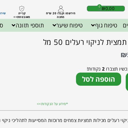
0
₪
0.00
הירשמו וקבלו 20 ש״ח
קנייה
שירות לק
מתנה
מאובטחת>>
ם
טיפוח גוף
טיפוח שיער
תוספי תזונה
ספ
צית לניקוי רעלים 50 מל
₪
כשיו תצברו
2
נקודות!
הוספה לסל
*מידע על הנקודות>>
וי רעלים מכילות תמציות צמחים מרוכזות המסייעות לתהליכי ניקוי ונ