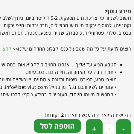
מידע נוסף:
חשוב לשמור על צריכת מים מספק
וקטנייה). להוסיף ירקות חיים או מבושלים, מרק ירקות ומיצי ירקות. 
נבטים, סלרי, פטרוזיליה, כוסברה, שמיר, נענע, מנטה, חסות, ראשד. 
רוצים לדעת על כל מה שטבעי? כנסו לבלוג המדהים שלנו>>
לחצו כ
הטבע מגיע עד אליך… ואנחנו מחויבים להביא אותו כמה שיו
• תודה רבה על האמון והבחירה בנו. בטבעיות.
מוצרי טבע, ספורט, טיפוח ותזונה איכותיים, ישראליים וחשוב 
• עומדים לשירותכם בכל זמן במייל
info@betiviut.com
, בט
• מחפשים משהו מיוחד? מעוניינים במידע נוסף? דברו איתנו
ברכישת המוצר הזה עכשיו תצברו
2
נקודות!
הוספה לסל