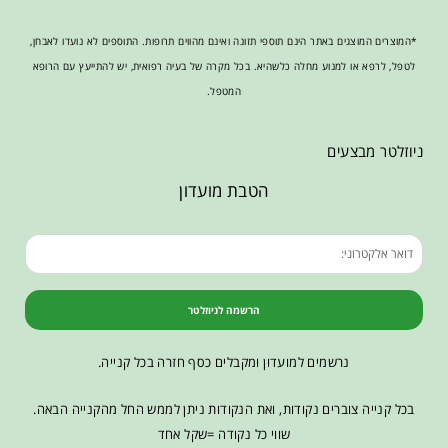
*המוצרים המוצגים באתר הינם תוספי תזונה ואינם מהווים תרופות. התוספים לא נועדו לאבחן,
לטפל, לרפא או למנוע מחלה כלשהיא. בכל מקרה של בעיה רפואית, יש להתייעץ עם הרופא
המטפל.
ניוזלטר מבצעים
הטבת מועדון
הרשמה לניוזלטר
נרשמים למועדון ומקבלים כסף חזרה בכל קנייה.
בכל קנייה צוברים נקודות, ואת הנקודות ניתן לממש החל מהקנייה הבאה.
שווי כל נקודה =שקל אחד