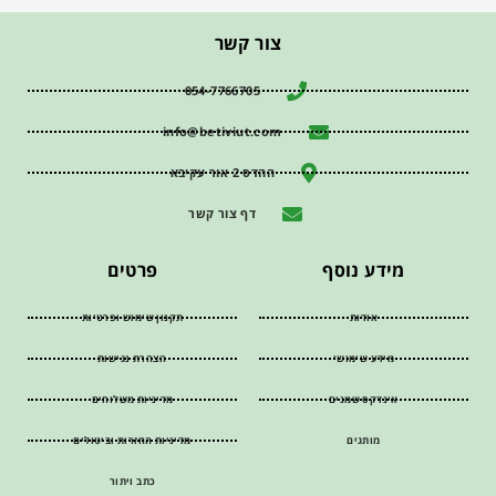
צור קשר
054-7766705
info@betiviut.com
ההדס 2 אור עקיבא
דף צור קשר
מידע נוסף
פרטים
אודות
תקנון שימוש ופרטיות
מידע שימושי
הצהרת נגישות
אינדקס שמנים
מדיניות משלוחים
מותגים
מדיניות החזרות וביטולים
כתב ויתור