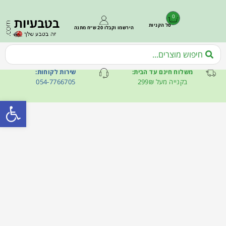
0
סל הקניות
הירשמו וקבלו 20 ש״ח מתנה
משלוח חינם עד הבית:
שירות לקוחות:
בקנייה מעל 299₪
054-7766705
פתח סרגל