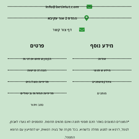
info@betiviut.com
ההדס 2 אור עקיבא
דף צור קשר
מידע נוסף
פרטים
אודות
תקנון שימוש ופרטיות
מידע שימושי
הצהרת נגישות
אינדקס שמנים
מדיניות משלוחים
מותגים
מדיניות החזרות וביטולים
כתב ויתור
*המוצרים המוצגים באתר הינם תוספי תזונה ואינם מהווים תרופות. התוספים לא נועדו לאבחן,
לטפל, לרפא או למנוע מחלה כלשהיא. בכל מקרה של בעיה רפואית, יש להתייעץ עם הרופא
המטפל.