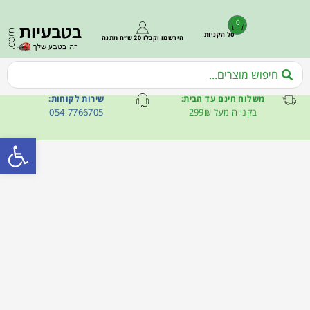
0
סל הקניות
הירשמו וקבלו 20 ש״ח מתנה
משלוח חינם עד הבית:
שירות לקוחות:
בקנייה מעל 299₪
054-7766705
פתח סרגל