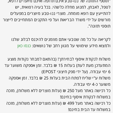
"תוספי התזונה של ננו-טבע אינם תרופה ואינם מיועדים לרפא,
לטפל, לאבחן, למנוע מחלה כלשהי. בכל בעיה רפואית, יש
להתייעץ עם רופא מומחה. מוצרי ננו-טבע מיוצרים במפעלים
מורשים על ידי משרד הבריאות ועל פי התקנים המתחייבים לייצור
תוספי תזונה".
לקריאה על כל מה שטבעי אתם מוזמנים להיכנס לבלוג שלנו
ולמצוא מידע שימושי על מגוון רחב של נושאים:
כנסו כאן
משלוח לנקודת איסוף לבחירתך! (בהתאם למבחר נקודות מוצע
המתעדכן מעת לעת) בעלות 15 ₪ בלבד. זמן אספקה משוער עד
6 ימי עבודה. (על ידי ספק חיצוני EPOST)
משלוח ע"י שליח לפתח הבית בעלות 25 ₪ בלבד. זמן אספקה
משוער כ-4 ימי עבודה.
כל רכישה באתר מעל 250 ₪ (עלות מוצרים ללא משלוח), מזכה
במשלוח לנקודת איסוף בחינם!
כל רכישה באתר מעל 499 ₪ (עלות מוצרים ללא משלוח), מזכה
במשלוח עד הבית בחינם!