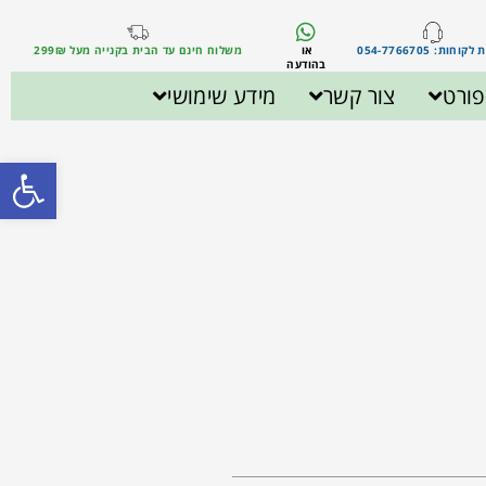
וחות: 054-7766705
או
משלוח חינם עד הבית בקנייה מעל 299₪
בהודעה
ורט
צור קשר
מידע שימושי
פתח סרגל