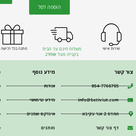
הוספה לסל
שירות אישי
משלוח חינם עד הבית
מתנה בכל רכישה 
בקנייה מעל 299₪
צור קשר
מידע נוסף
פ
054-7766705
אודות
ת
info@betiviut.com
מידע שימושי
ה
ההדס 2 אור עקיבא
אינדקס שמנים
מ
דף צור קשר
מותגים
מ