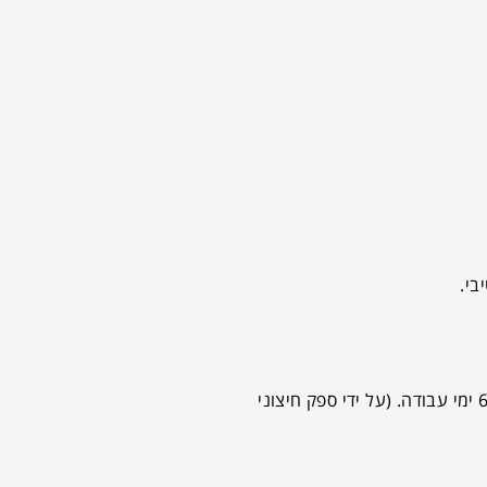
משלוח לנקודת איסוף לבחירתך! (בהתאם למבחר נקודות מוצע המתעדכן מעת לעת) בעלות 15 ₪ בלבד. זמן אספקה משוער עד 6 ימי עבודה. (על ידי ספק חיצוני