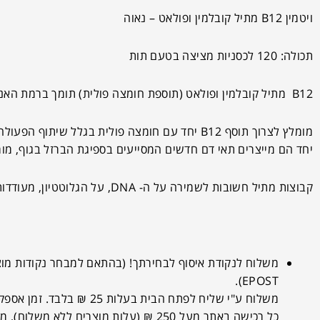
ויטמין B12 מתיל קובלמין ופולאט – נאוה
תכולה: 120 לכסניות מציצה בטעם תות
B12 מתיל קובלמין ופולאט (תוספת חומצה פולית) תומך ברמת האנרגיה, בתפקוד המוח, בזיכרון, ועוד…
מומלץ לצרוך תוסף B12 יחד עם חומצה פולית בגלל שיתוף הפעולה ההדוק בניהם לתהליכים רבים בגוף.
יחד הם מייצרים תאי דם חדשים המסייעים בספיגת הברזל בגוף, מור
קבוצות מתיל חשובות לשמירה על ה- DNA, על הגלוטטיון, מעודדות פעילות בריאה של תאי המוח, תאי זיכרון, מצב הרוח, ותפקוד קוגניטיבי.
EPOST).
משלוח ע"י שליח לפתח הבית בעלות 25 ₪ בלבד. זמן אספקה משוער כ-4 ימי עבודה.
כל רכישה באתר מעל 250 ₪ (עלות מוצרים ללא משלוח), מזכה במשלוח לנקודת איסוף בחינם!