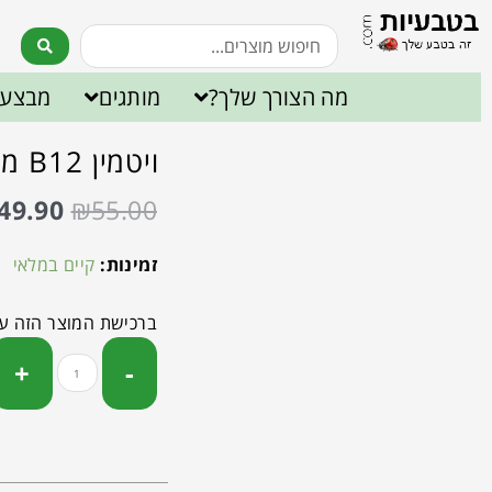
מה הצורך שלך?
מותגים
מבצעי
ויטמין B12 מתיל קובלמין ופולאט 120יחידות- נאוה
49.90
₪
55.00
זמינות:
קיים במלאי
ברכישת המוצר הזה ע