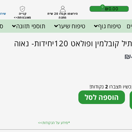
0
₪
0.00
הירשמו וקבלו 20 ש״ח
קנייה
שירות לק
מתנה
מאובטחת>>
ם
טיפוח גוף
טיפוח שיער
תוספי תזונה
ספ
₪
כשיו תצברו
2
נקודות!
הוספה לסל
*מידע על הנקודות>>