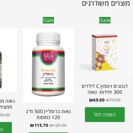
מוצרים משודרגים
Sale!
Sale!
דובונים ויטמין C לילדים
300 יחידות- נאוה
₪
69.00
₪
79.90
תמצית 
נאוה ברומליין 500 מ"ג
הוספה לסל
00.00
120 כמוסות
₪
115.70
₪
129.90
הו