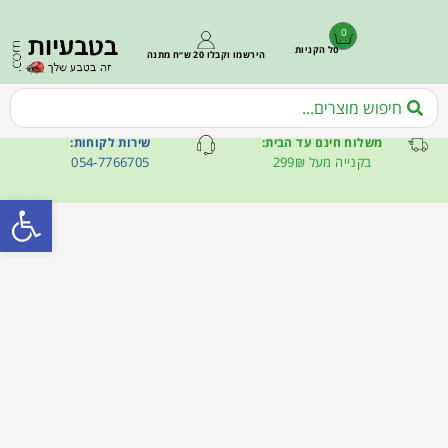
0
סל הקניות
הירשמו וקבלו 20 ש״ח מתנה
משלוח חינם עד הבית:
שירות לקוחות:
בקנייה מעל 299₪
054-7766705
פתח סרגל