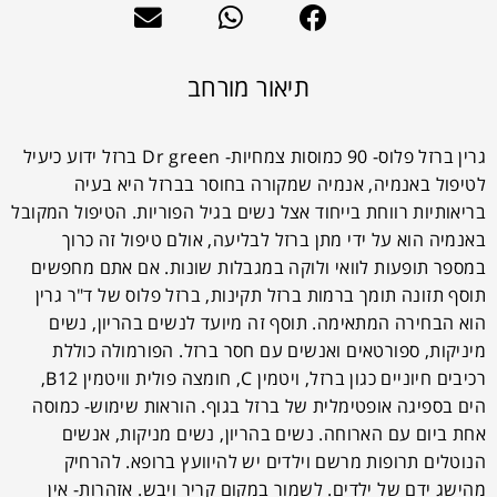
תיאור מורחב
גרין ברזל פלוס- 90 כמוסות צמחיות- Dr green ברזל ידוע כיעיל
לטיפול באנמיה, אנמיה שמקורה בחוסר בברזל היא בעיה
בריאותיות רווחת בייחוד אצל נשים בגיל הפוריות. הטיפול המקובל
באנמיה הוא על ידי מתן ברזל לבליעה, אולם טיפול זה כרוך
במספר תופעות לוואי ולוקה במגבלות שונות. אם אתם מחפשים
תוסף תזונה תומך ברמות ברזל תקינות, ברזל פלוס של ד"ר גרין
הוא הבחירה המתאימה. תוסף זה מיועד לנשים בהריון, נשים
מיניקות, ספורטאים ואנשים עם חסר ברזל. הפורמולה כוללת
רכיבים חיוניים כגון ברזל, ויטמין C, חומצה פולית וויטמין B12,
הים בספיגה אופטימלית של ברזל בגוף. הוראות שימוש- כמוסה
אחת ביום עם הארוחה. נשים בהריון, נשים מניקות, אנשים
הנוטלים תרופות מרשם וילדים יש להיוועץ ברופא. להרחיק
מהישג ידם של ילדים. לשמור במקום קריר ויבש. אזהרות- אין