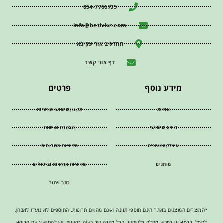
054-7766705
info@betiviut.com
ההדס 2 אור עקיבא
דף צור קשר
מידע נוסף
פרטים
אודות
תקנון שימוש ופרטיות
מידע שימושי
הצהרת נגישות
אינדקס שמנים
מדיניות משלוחים
מותגים
מדיניות החזרות וביטולים
כתב ויתור
*המוצרים המוצגים באתר הינם תוספי תזונה ואינם מהווים תרופות. התוספים לא נועדו לאבחן,
לטפל, לרפא או למנוע מחלה כלשהיא. בכל מקרה של בעיה רפואית, יש להתייעץ עם הרופא