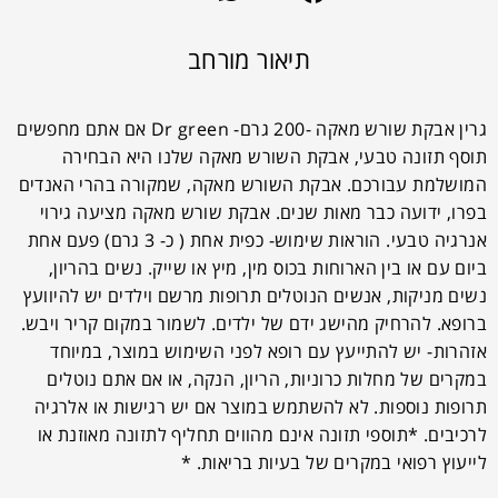
תיאור מורחב
גרין אבקת שורש מאקה -200 גרם- Dr green אם אתם מחפשים
תוסף תזונה טבעי, אבקת השורש מאקה שלנו היא הבחירה
המושלמת עבורכם. אבקת השורש מאקה, שמקורה בהרי האנדים
בפרו, ידועה כבר מאות שנים. אבקת שורש מאקה מציעה גירוי
אנרגיה טבעי. הוראות שימוש- כפית אחת ( כ- 3 גרם) פעם אחת
ביום עם או בין הארוחות בכוס מין, מיץ או שייק. נשים בהריון,
נשים מניקות, אנשים הנוטלים תרופות מרשם וילדים יש להיוועץ
ברופא. להרחיק מהישג ידם של ילדים. לשמור במקום קריר ויבש.
אזהרות- יש להתייעץ עם רופא לפני השימוש במוצר, במיוחד
במקרים של מחלות כרוניות, הריון, הנקה, או אם אתם נוטלים
תרופות נוספות. לא להשתמש במוצר אם יש רגישות או אלרגיה
לרכיבים. *תוספי תזונה אינם מהווים תחליף לתזונה מאוזנת או
לייעוץ רפואי במקרים של בעיות בריאות. *