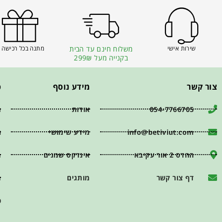
שירות אישי
משלוח חינם עד הבית
מתנה בכל רכישה 
בקנייה מעל 299₪
צור קשר
מידע נוסף
פ
054-7766705
אודות
ת
info@betiviut.com
מידע שימושי
ה
ההדס 2 אור עקיבא
אינדקס שמנים
מ
דף צור קשר
מותגים
מ
כ