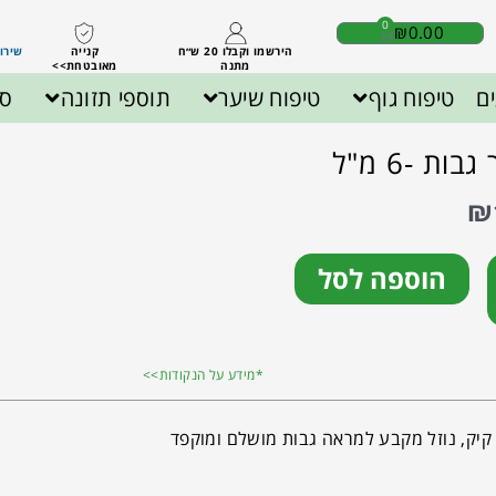
0
₪
0.00
הירשמו וקבלו 20 ש״ח
קנייה
שירות לק
מתנה
מאובטחת>>
ם
טיפוח גוף
טיפוח שיער
תוספי תזונה
ספ
ת -6 מ"ל
₪
הוספה לסל
*מידע על הנקודות>>
קיק, נוזל מקבע למראה גבות מושלם ומוקפד