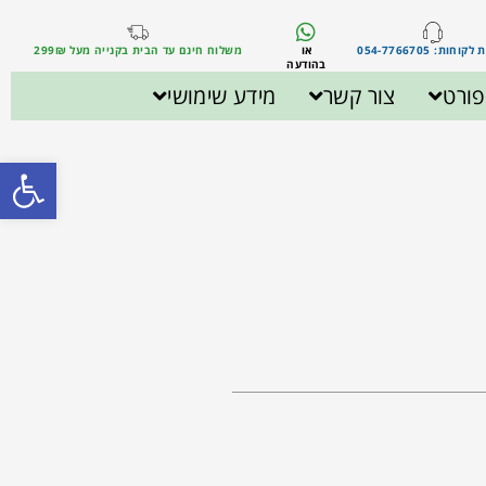
וחות: 054-7766705
או
משלוח חינם עד הבית בקנייה מעל 299₪
בהודעה
ורט
צור קשר
מידע שימושי
פתח סרגל