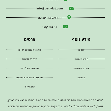
info@betiviut.com
ההדס 2 אור עקיבא
דף צור קשר
מידע נוסף
פרטים
אודות
תקנון שימוש ופרטיות
מידע שימושי
הצהרת נגישות
אינדקס שמנים
מדיניות משלוחים
מותגים
מדיניות החזרות וביטולים
כתב ויתור
*המוצרים המוצגים באתר הינם תוספי תזונה ואינם מהווים תרופות. התוספים לא נועדו לאבחן,
לטפל, לרפא או למנוע מחלה כלשהיא. בכל מקרה של בעיה רפואית, יש להתייעץ עם הרופא