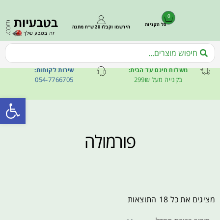
0
סל הקניות
הירשמו וקבלו 20 ש״ח מתנה
משלוח חינם עד הבית:
שירות לקוחות:
בקנייה מעל 299₪
054-7766705
פתח סרגל
פורמולה
מציגים את כל ⁦18⁩ התוצאות