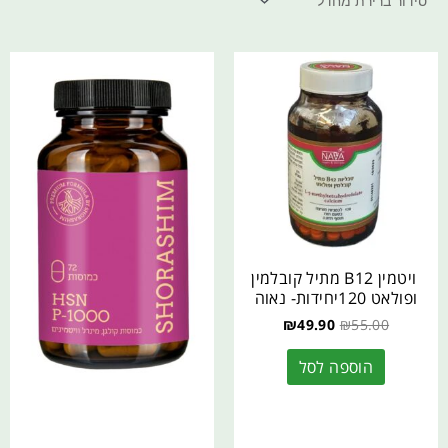
ויטמין B12 מתיל קובלמין
ופולאט 120יחידות- נאוה
₪
49.90
₪
55.00
הוספה לסל