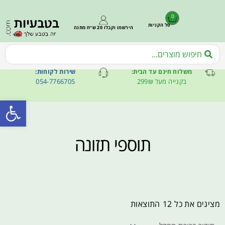
0
סל הקניות
הירשמו וקבלו 20 ש״ח מתנה
משלוח חינם עד הבית:
שירות לקוחות:
בקנייה מעל 299₪
054-7766705
פתח סרגל
תוספי תזונה
מציגים את כל ⁦12⁩ התוצאות