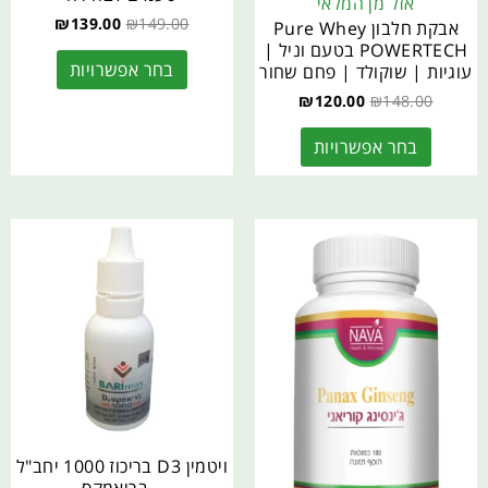
אזל מן המלאי
₪
139.00
₪
149.00
אבקת חלבון Pure Whey
POWERTECH בטעם וניל |
בחר אפשרויות
עוגיות | שוקולד | פחם שחור
₪
120.00
₪
148.00
בחר אפשרויות
ויטמין D3 בריכוז 1000 יחב"ל