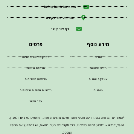
info@betiviut.com
ההדס 2 אור עקיבא
דף צור קשר
מידע נוסף
פרטים
אודות
תקנון שימוש ופרטיות
מידע שימושי
הצהרת נגישות
אינדקס שמנים
מדיניות משלוחים
מותגים
מדיניות החזרות וביטולים
כתב ויתור
*המוצרים המוצגים באתר הינם תוספי תזונה ואינם מהווים תרופות. התוספים לא נועדו לאבחן,
לטפל, לרפא או למנוע מחלה כלשהיא. בכל מקרה של בעיה רפואית, יש להתייעץ עם הרופא
המטפל.