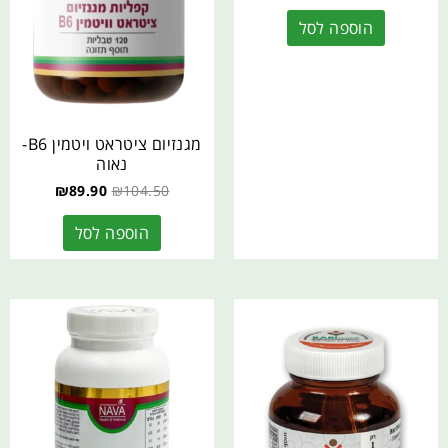
הוספה לסל
מגנזיום ציטראט ויטמין B6-
נאוה
₪
89.90
₪
104.50
הוספה לסל