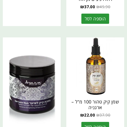
₪
37.00
₪
49.90
הוספה לסל
שמן קיק טהור 100 מ"ל –
ארגניה
₪
22.00
₪
37.90
הוספה לסל