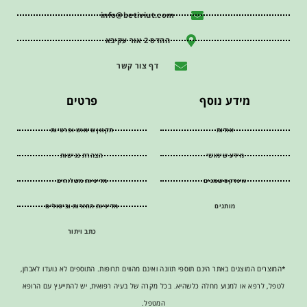
info@betiviut.com
ההדס 2 אור עקיבא
דף צור קשר
מידע נוסף
פרטים
אודות
תקנון שימוש ופרטיות
מידע שימושי
הצהרת נגישות
אינדקס שמנים
מדיניות משלוחים
מותגים
מדיניות החזרות וביטולים
כתב ויתור
*המוצרים המוצגים באתר הינם תוספי תזונה ואינם מהווים תרופות. התוספים לא נועדו לאבחן,
לטפל, לרפא או למנוע מחלה כלשהיא. בכל מקרה של בעיה רפואית, יש להתייעץ עם הרופא
המטפל.