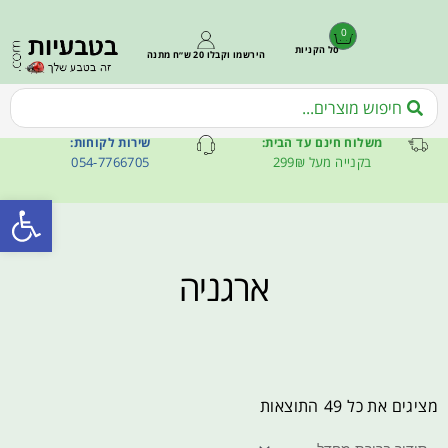
0
סל הקניות
הירשמו וקבלו 20 ש״ח מתנה
משלוח חינם עד הבית:
שירות לקוחות:
בקנייה מעל 299₪
054-7766705
פתח סרגל
ארגניה
מציגים את כל ⁦49⁩ התוצאות