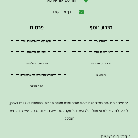
ההדס 2 אור עקיבא
דף צור קשר
מידע נוסף
פרטים
אודות
תקנון שימוש ופרטיות
מידע שימושי
הצהרת נגישות
אינדקס שמנים
מדיניות משלוחים
מותגים
מדיניות החזרות וביטולים
כתב ויתור
*המוצרים המוצגים באתר הינם תוספי תזונה ואינם מהווים תרופות. התוספים לא נועדו לאבחן,
לטפל, לרפא או למנוע מחלה כלשהיא. בכל מקרה של בעיה רפואית, יש להתייעץ עם הרופא
המטפל.
ניוזלטר מבצעים