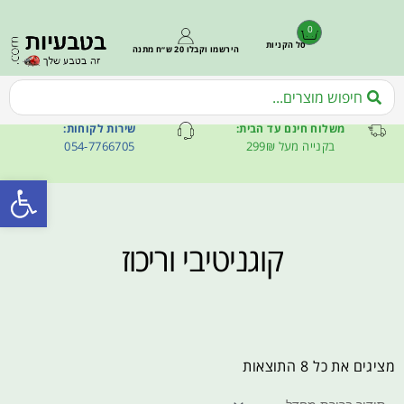
0
סל הקניות
הירשמו וקבלו 20 ש״ח מתנה
משלוח חינם עד הבית:
שירות לקוחות:
בקנייה מעל 299₪
054-7766705
פתח סרגל
קוגניטיבי וריכוז
מציגים את כל ⁦8⁩ התוצאות