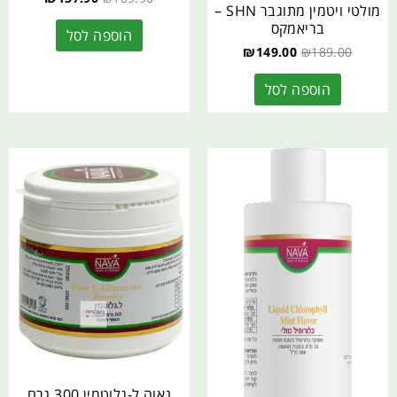
מולטי ויטמין מתוגבר SHN –
בריאמקס
הוספה לסל
₪
149.00
₪
189.00
הוספה לסל
נאוה ל-גלוטמין 300 גרם