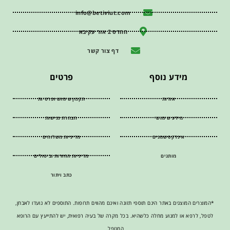
info@betiviut.com
ההדס 2 אור עקיבא
דף צור קשר
מידע נוסף
פרטים
אודות
תקנון שימוש ופרטיות
מידע שימושי
הצהרת נגישות
אינדקס שמנים
מדיניות משלוחים
מותגים
מדיניות החזרות וביטולים
כתב ויתור
*המוצרים המוצגים באתר הינם תוספי תזונה ואינם מהווים תרופות. התוספים לא נועדו לאבחן,
לטפל, לרפא או למנוע מחלה כלשהיא. בכל מקרה של בעיה רפואית, יש להתייעץ עם הרופא
המטפל.