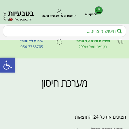
0
סל הקניות
הירשמו וקבלו 20 ש״ח מתנה
משלוח חינם עד הבית:
שירות לקוחות:
בקנייה מעל 299₪
054-7766705
פתח סרגל
מערכת חיסון
מציגים את כל ⁦24⁩ התוצאות