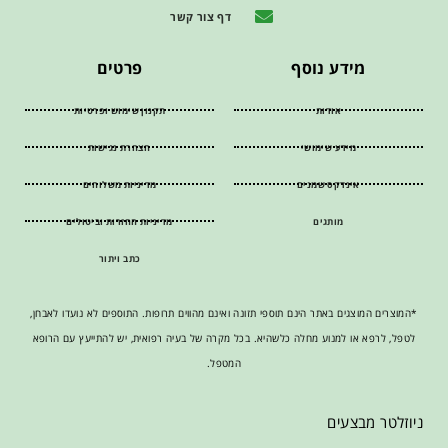
דף צור קשר
מידע נוסף
פרטים
אודות
תקנון שימוש ופרטיות
מידע שימושי
הצהרת נגישות
אינדקס שמנים
מדיניות משלוחים
מותגים
מדיניות החזרות וביטולים
כתב ויתור
*המוצרים המוצגים באתר הינם תוספי תזונה ואינם מהווים תרופות. התוספים לא נועדו לאבחן,
לטפל, לרפא או למנוע מחלה כלשהיא. בכל מקרה של בעיה רפואית, יש להתייעץ עם הרופא
המטפל.
ניוזלטר מבצעים