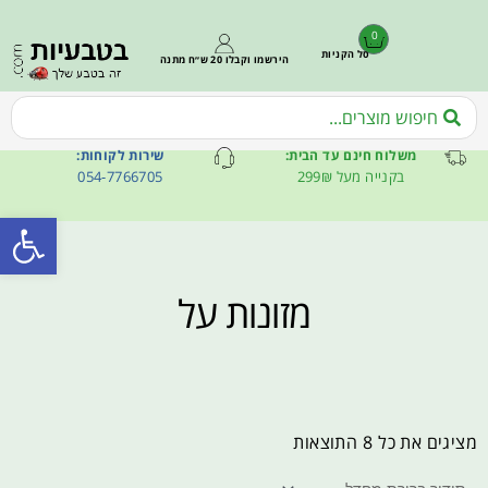
0
סל הקניות
הירשמו וקבלו 20 ש״ח מתנה
משלוח חינם עד הבית:
שירות לקוחות:
בקנייה מעל 299₪
054-7766705
פתח סרגל
מזונות על
מציגים את כל ⁦8⁩ התוצאות