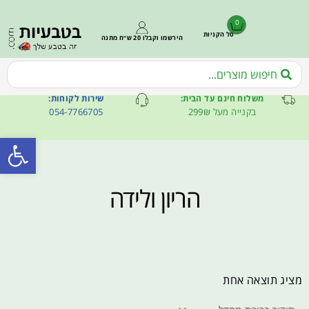
0
סל הקניות
הירשמו וקבלו 20 ש״ח מתנה
משלוח חינם עד הבית:
שירות לקוחות:
בקנייה מעל 299₪
054-7766705
פתח סרגל
הריון ולידה
מציג תוצאה אחת