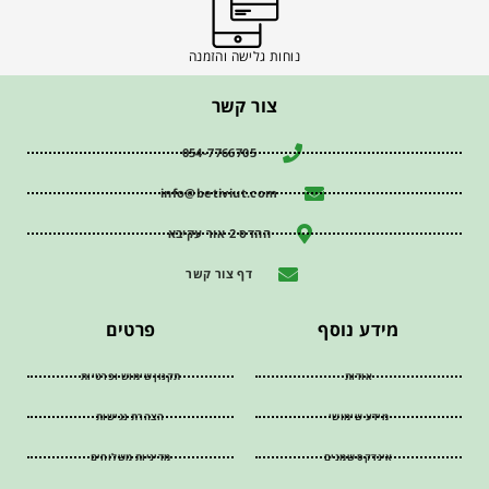
נוחות גלישה והזמנה
צור קשר
054-7766705
info@betiviut.com
ההדס 2 אור עקיבא
דף צור קשר
מידע נוסף
פרטים
אודות
תקנון שימוש ופרטיות
מידע שימושי
הצהרת נגישות
אינדקס שמנים
מדיניות משלוחים