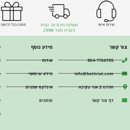
שירות אישי
משלוח חינם עד הבית
מתנה בכל רכישה 
בקנייה מעל 299₪
צור קשר
מידע נוסף
פ
054-7766705
אודות
ת
info@betiviut.com
מידע שימושי
ה
ההדס 2 אור עקיבא
אינדקס שמנים
מ
דף צור קשר
מותגים
מ
כ