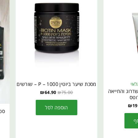
לאי
מסכת שיער ביוטין P – 1000 – שורשים
שדרוג והחייאה
₪
64.90
₪
75.00
₪
19
הוספה לסל
סט 
ף