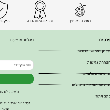
+
הטבע בהישג ידיך
מוצרים באיכות גבוהה
סליקה מ
רטים
ניוזלטר מבצעים
קנון שימוש ופרטיות
צהרת נגישות
דיניות משלוחים
דיניות החזרות וביטולים
נרשמים למועדו
תב ויתור
בכל קנייה צוברים נקוד
הבאה. ש