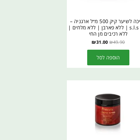
מסיכה לשיער קיק 500 מ״ל ארגניה –
ללא s.l.s | ללא פארבן | ללא מלחים |
ללא רכיבים מן החי
₪
31.00
₪
49.90
הוספה לסל