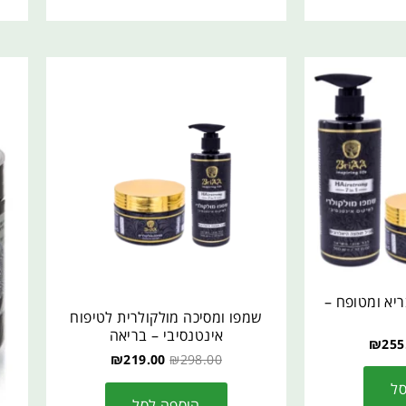
יא ומטופח –
שמפו ומסיכה מולקולרית לטיפוח
אינטנסיבי – בריאה
₪
255
₪
219.00
₪
298.00
סל
הוספה לסל