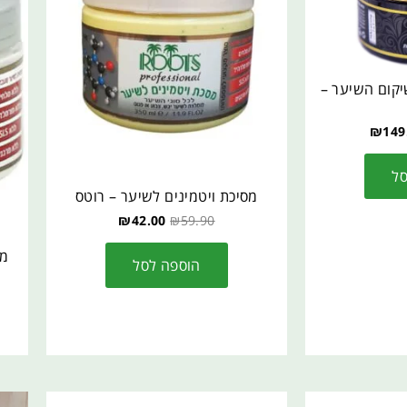
יקום השיער –
₪
149
סל
מסיכת ויטמינים לשיער – רוטס
₪
42.00
₪
59.90
מס
הוספה לסל