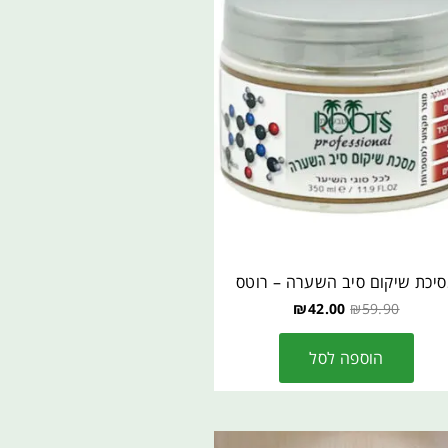
יכת שיקום סיב השערה – רוטס
₪
42.00
₪
59.90
הוספה לסל