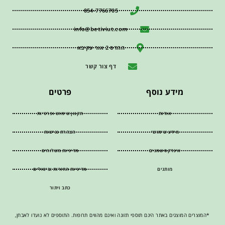
054-7766705
info@betiviut.com
ההדס 2 אור עקיבא
דף צור קשר
מידע נוסף
פרטים
אודות
תקנון שימוש ופרטיות
מידע שימושי
הצהרת נגישות
אינדקס שמנים
מדיניות משלוחים
מותגים
מדיניות החזרות וביטולים
כתב ויתור
*המוצרים המוצגים באתר הינם תוספי תזונה ואינם מהווים תרופות. התוספים לא נועדו לאבחן,