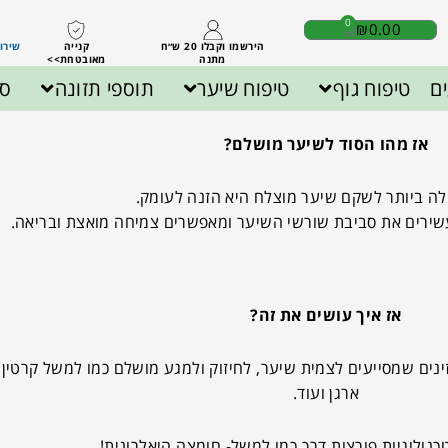
0
₪
0.00
הירשמו וקבלו 20 ש״ח
קנייה
שירות לק
מתנה
מאובטחת>>
ם
טיפוח גוף
טיפוח שיער
תוספי תזונה
ספ
אז מהו הסוד לשיער מושלם?
לה ביותר לשקם שיער מוצלח היא הזנה לעומק.
שירים את סביבת שורשי השיער ומאפשרים צמיחה מואצת ובריאה.
אז איך עושים את זה?
ינים שמסייעים לצמית שיער, לחיזוק ולמגע מושלם כמו למשל קרטין,
ארגן ועוד.
טכנולוגיות פורצות דרך כמו למשל- חומצה היאלרונית!