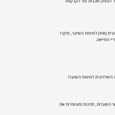
ור לעומק שכבות עור הקרקפת
סדרת HAir-strong של בריאה- הפתרון הטכנולוגי החדשני ביותר בתחום טיפוח השיער והיחידי מסוגו בישראל, המכיל חומצה היאלרונית (HA) לטיפוח השיער, מיקרו
יי החייאה.
 היאלרונית לטיפוח השיער!
 השערות, מזינות ומעשירות את