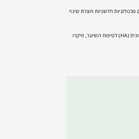
נולוגיות חדשניות ויוצרת שינוי
סדרת HAir-strong של בריאה- הפתרון הטכנולוגי החדשני ביותר בתחום טיפוח השיער והיחידי מסוגו בישראל, המכיל חומצה היאלרונית (HA) לטיפוח השיער, מיקרו