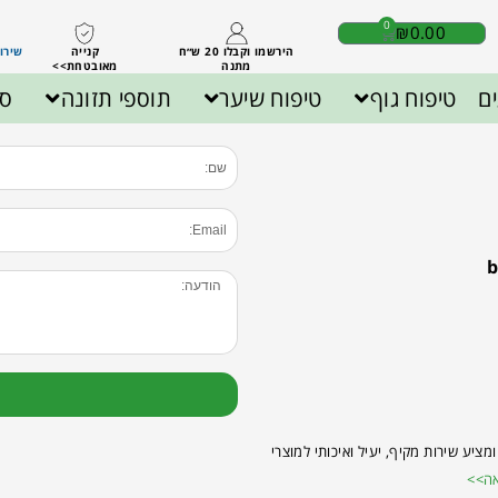
0
₪
0.00
הירשמו וקבלו 20 ש״ח
קנייה
שירות לק
מתנה
מאובטחת>>
ם
טיפוח גוף
טיפוח שיער
תוספי תזונה
ספ
b
בטבעיות… ומציע שירות מקיף, יעיל ואיכותי למוצרי
ה>>