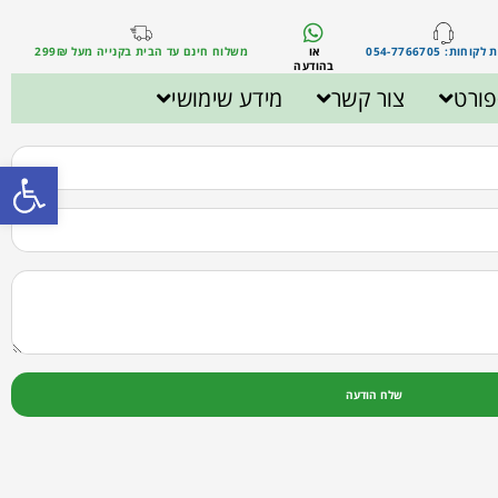
וחות: 054-7766705
או
משלוח חינם עד הבית בקנייה מעל 299₪
בהודעה
ורט
צור קשר
מידע שימושי
פתח סרגל
שלח הודעה