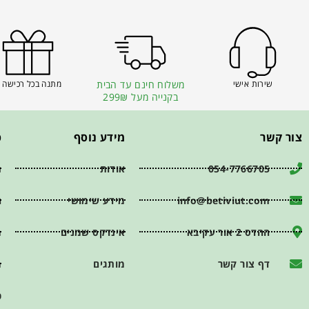
שירות אישי
משלוח חינם עד הבית
מתנה בכל רכישה 
בקנייה מעל 299₪
צור קשר
מידע נוסף
פ
054-7766705
אודות
ת
info@betiviut.com
מידע שימושי
ה
ההדס 2 אור עקיבא
אינדקס שמנים
מ
דף צור קשר
מותגים
מ
כ